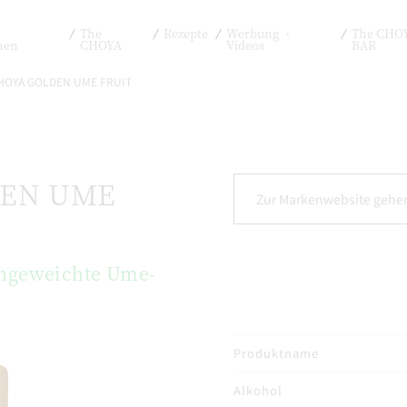
The
Rezepte
Werbung ・
The CHOY
nen
CHOYA
Videos
BAR
HOYA GOLDEN UME FRUIT
DEN UME
Zur Markenwebsite gehe
ingeweichte Ume-
Produktname
Alkohol