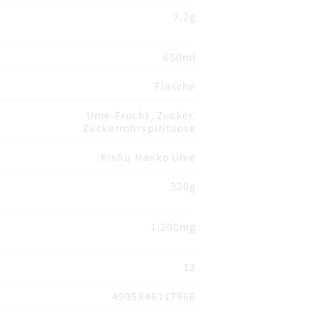
7.2g
650ml
Flasche
Ume-Frucht, Zucker,
Zuckerrohrspirituose
Kishu Nanko Ume
320g
1,200mg
12
4905846117966