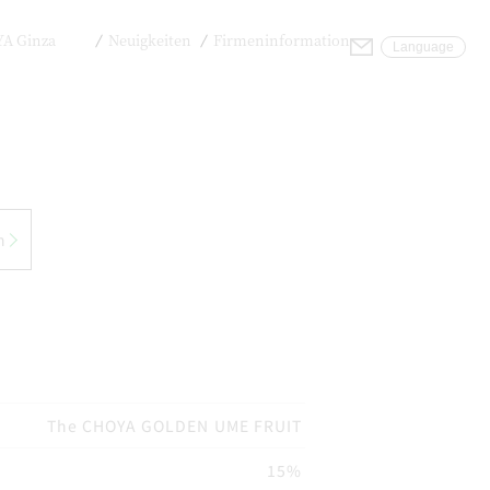
A Ginza
Neuigkeiten
Firmeninformation
Anfragen
Language
n
The CHOYA GOLDEN UME FRUIT
15%