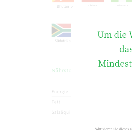
China
Nigeria
Bhutan
Um die W
Südafrika
Singapur
Indonesien
das
Mindest
Nährstoffe
（Per 100ml）
Energie
Fett
Salzäquivalent
*Aktivieren Sie dieses 