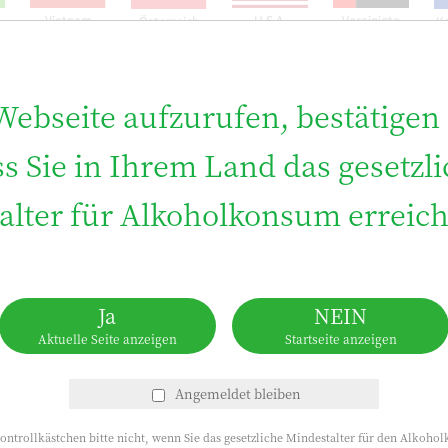
Vietnam
U.S.A.
Vereinigte
Österreich
K
Arabische
Emirate
ebseite aufzurufen, bestätigen S
Brasilien
Taiwan
Hong Kong
s Sie in Ihrem Land das gesetzl
alter für Alkoholkonsum erreich
184kcal
Protein
Ja
NEIN
Aktuelle Seite anzeigen
Startseite anzeigen
0g
Kohlenhydrate
0g
Angemeldet bleiben
Kontrollkästchen bitte nicht, wenn Sie das gesetzliche Mindestalter für den Alkoh