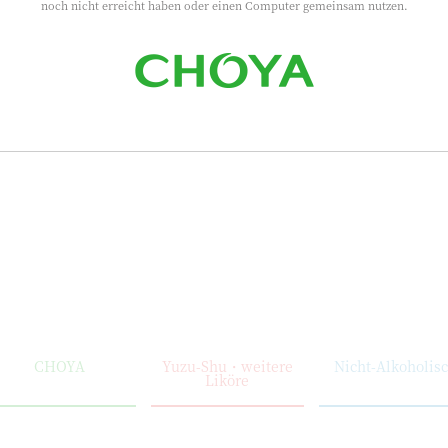
noch nicht erreicht haben oder einen Computer gemeinsam nutzen.
Produktsuche
CHOYA
Yuzu-Shu・weitere
Nicht-Alkoholis
Liköre