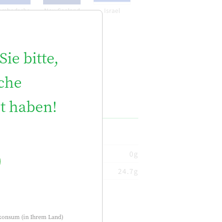
Israel
ambodscha
Neu-Seeland
ie bitte,
iche
t haben!
0g
24.7g
olkonsum (in Ihrem Land)