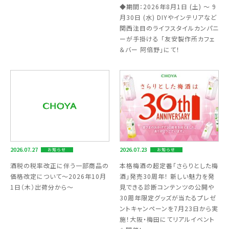
◆期間：2026年8月1日 (土) ～ 9
月30日 (水) DIYやインテリアなど
関西注目のライフスタイルカンパニ
ーが手掛ける 「友安製作所カフェ
＆バー 阿倍野」にて！
2026.07.27
2026.07.23
お知らせ
お知らせ
酒税の税率改正に伴う一部商品の
本格梅酒の超定番「さらりとした梅
価格改定について～2026年10月
酒」発売30周年！ 新しい魅力を発
1日（木）出荷分から～
見できる診断コンテンツの公開や
30周年限定グッズが当たるプレゼ
ントキャンペーンを7月23日から実
施！大阪・梅田にてリアルイベント