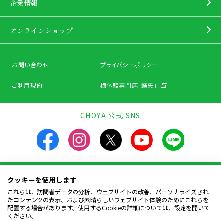
企業情報
オンラインショップ
お問い合わせ
プライバシーポリシー
ご利用規約
梅体験専門店「蝶矢」
CHOYA 公式 SNS
クッキーを使用します
飲酒は20歳になってから。飲酒運転は法律で禁止されています。
お酒は楽しく適量を。飲んだあとはリサイクルへ。
これらは、訪問者データの分析、ウェブサイトの改善、パーソナライズされ
妊娠中や授乳期の飲酒は、胎児・幼児の発育に
たコンテンツの表示、および素晴らしいウェブサイト体験のためにこれらを
悪影響を与えるおそれがあります。
配置する場合があります。使用するCookieの詳細については、設定を開いて
ください。