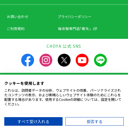
お問い合わせ
プライバシーポリシー
ご利用規約
梅体験専門店「蝶矢」
CHOYA 公式 SNS
クッキーを使用します
飲酒は20歳になってから。飲酒運転は法律で禁止されています。
お酒は楽しく適量を。飲んだあとはリサイクルへ。
これらは、訪問者データの分析、ウェブサイトの改善、パーソナライズされ
妊娠中や授乳期の飲酒は、胎児・幼児の発育に
たコンテンツの表示、および素晴らしいウェブサイト体験のためにこれらを
悪影響を与えるおそれがあります。
配置する場合があります。使用するCookieの詳細については、設定を開いて
ください。
Copyright © CHOYA UMESHU CO.,LTD.
All Rights Reserved.
すべて受け入れる
拒否する