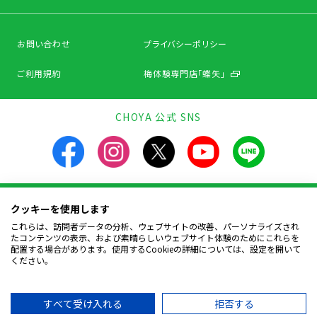
お問い合わせ
プライバシーポリシー
ご利用規約
梅体験専門店「蝶矢」
CHOYA 公式 SNS
クッキーを使用します
飲酒は20歳になってから。飲酒運転は法律で禁止されています。
お酒は楽しく適量を。飲んだあとはリサイクルへ。
これらは、訪問者データの分析、ウェブサイトの改善、パーソナライズされ
妊娠中や授乳期の飲酒は、胎児・幼児の発育に
たコンテンツの表示、および素晴らしいウェブサイト体験のためにこれらを
悪影響を与えるおそれがあります。
配置する場合があります。使用するCookieの詳細については、設定を開いて
ください。
Copyright © CHOYA UMESHU CO.,LTD.
All Rights Reserved.
すべて受け入れる
拒否する