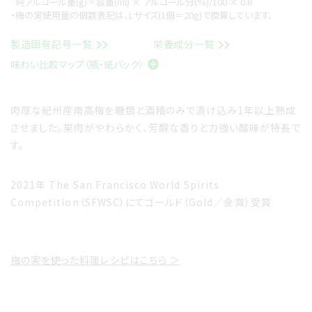
純アルコール量(g) = 容量(ml) × アルコール分(%)/100 × 0.8
・梅の実使用量の個数表記は、Lサイズ(1個＝20g)で換算しています。
製造固有記号一覧
栄養成分一覧
味わい比較マップ（瓶・紙パック）
肉厚な紀州産南高梅を糖類と酒精のみで漬け込み1年以上熟成
させました。果肉がやわらかく、芳醇な香りと力強い酸味が特長で
す。
2021年 The San Francisco World Spirits
Competition（SFWSC）にてゴールド（Gold／金賞）受賞
梅の実を使った料理レシピはこちら ＞