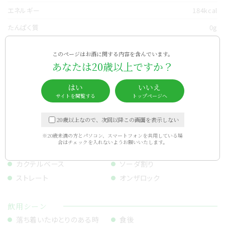
エネルギー
184kcal
たんぱく質
0g
脂質
0g
このページはお酒に関する内容を含んでいます。
炭水化物
24.7g
あなたは20歳以上ですか？
食塩相当量
0g
はい
いいえ
純アルコール量
12.0g
サイトを閲覧する
トップページへ
甘さ
20歳以上なので、次回以降この画面を表示しない
※20歳未満の方とパソコン、スマートフォンを共用している場
合は
チェックを入れないようお願いいたします。
お勧めの飲み方
カクテルベース
ソーダ割り
ストレート
オンザロック
飲用シーン
落ち着いたゆとりのある時
食後