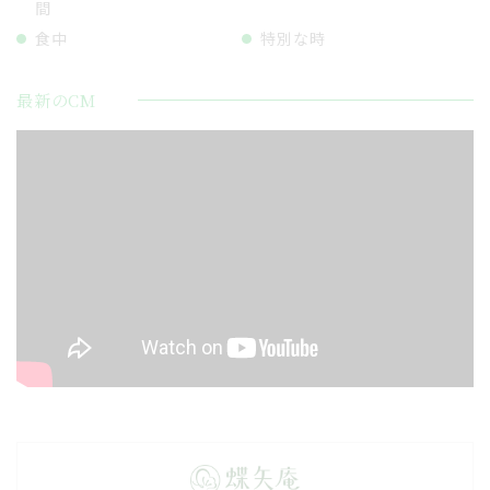
間
食中
特別な時
最新のCM