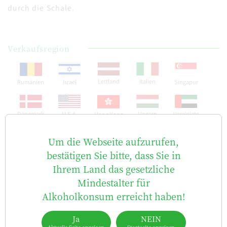
durch die Schale.
Verkaufsregion
Lettland
Italien
Singapur
Israel
Rumänien
Dänemark
U.S.A.
Ungarn
Vereinigte
Hong Kong
Arabische
Emirate
Um die Webseite aufzurufen,
bestätigen Sie bitte,
dass Sie in
Spanien
Frankreich
China
Kroatien
Taiwan
Ihrem Land das gesetzliche
Mindestalter für
Brasilien
Vietnam
Vereinigtes
Bhutan
Myanmar
Alkoholkonsum erreicht haben!
Königreich
Ja
NEIN
Irland
Australien