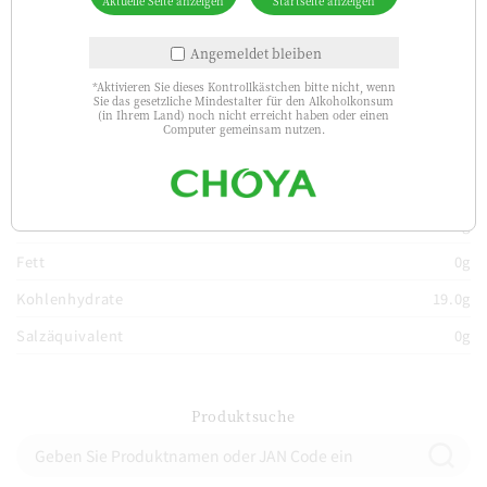
Niederlande
Kanada
Schweden
Aktuelle Seite anzeigen
Startseite anzeigen
Angemeldet bleiben
Malaysia
Schweiz
Deutschland
Thailand
Polen
*Aktivieren Sie dieses Kontrollkästchen bitte nicht, wenn
Sie das gesetzliche Mindestalter für den Alkoholkonsum
(in Ihrem Land) noch nicht erreicht haben oder einen
Computer gemeinsam nutzen.
Nährstoffe
（Per 100ml）
Energie
158kcal
Protein
0g
Fett
0g
Kohlenhydrate
19.0g
Salzäquivalent
0g
Produktsuche