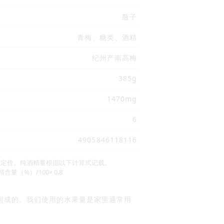
瓶子
青梅、糖类、酒精
纪州产南高梅
385g
1470mg
6
4905846118116
主定价。纯酒精量根据以下计算式记载。
量（%）/100× 0.8
酒制成的。我们使用的水果量是家里通常用