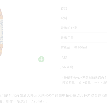
容器
配料
青梅的种类
青梅用量
有机酸（每100ml）
入数
JAN条码
・希望零售价格不限制销售店自
纯酒精量（g）=容量（ml）× 酒精含
我们的轩尼诗酿酒大师从大约450个储罐中精心挑选几种未混合原
用于制作一瓶成品（720ml）。