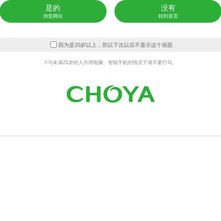
0g
碳水化合物
是的
没有
浏览网站
转到首页
0g
因为是20岁以上，所以下次以后不显示这个画面
※与未满20岁的人共用电脑、智能手机的情况下请不要打勾。
发现商品