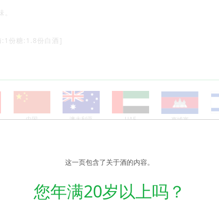
味。
1份糖:1.8份白酒]
中国
澳大利亚
UAE
柬埔寨
这一页包含了关于酒的内容。
您年满20岁以上吗？
227kcal
蛋白质