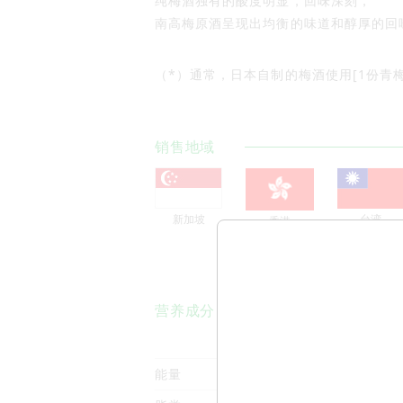
纯梅酒独有的酸度明显，回味深刻，
南高梅原酒呈现出均衡的味道和醇厚的回
（*）通常，日本自制的梅酒使用[1份青梅:
销售地域
新加坡
台湾
香港
营养成分
（毎100ml）
能量