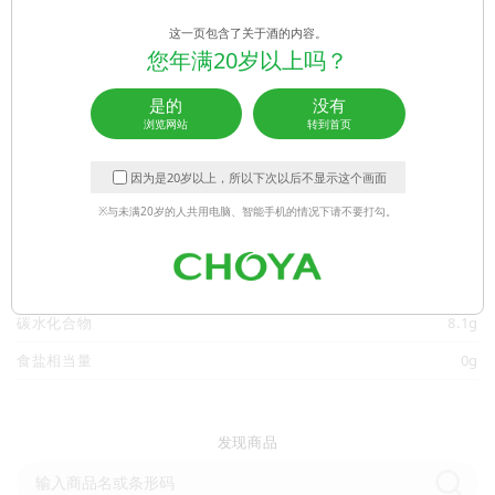
中国
澳大利亚
新加坡
台湾
香港
这一页包含了关于酒的内容。
您年满20岁以上吗？
加拿大
是的
没有
浏览网站
转到首页
营养成分
（毎100ml）
因为是20岁以上，所以下次以后不显示这个画面
能量
52kcal
※与未满20岁的人共用电脑、智能手机的情况下请不要打勾。
蛋白质
0g
脂类
0g
碳水化合物
8.1g
食盐相当量
0g
发现商品