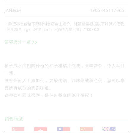
JAN条码
4905846117065
・希望零售价格不限制销售店自主定价。纯酒精量根据以下计算式记载。
纯酒精量（g）=容量（ml）× 酒精含量（%）/100× 0.8
营养成分一览
柚子汽水由四国种植的柚子柑橘汁制成，果味浓郁，令人耳目
一新。
没有任何人工添加剂，如酸化剂、调味剂或着色剂，您可以享
受所有成分的真实味道。
这种饮料回味强烈，是任何餐食的绝佳搭配！
销售地域