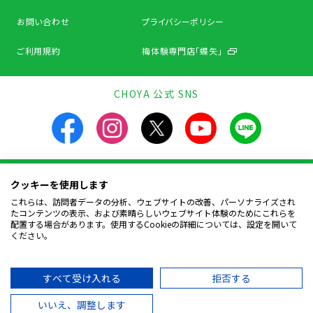
お問い合わせ
プライバシーポリシー
ご利用規約
梅体験専門店「蝶矢」
CHOYA 公式 SNS
クッキーを使用します
飲酒は20歳になってから。飲酒運転は法律で禁止されています。
お酒は楽しく適量を。飲んだあとはリサイクルへ。
これらは、訪問者データの分析、ウェブサイトの改善、パーソナライズされ
妊娠中や授乳期の飲酒は、胎児・幼児の発育に
たコンテンツの表示、および素晴らしいウェブサイト体験のためにこれらを
悪影響を与えるおそれがあります。
配置する場合があります。使用するCookieの詳細については、設定を開いて
ください。
Copyright © CHOYA UMESHU CO.,LTD.
All Rights Reserved.
すべて受け入れる
拒否する
いいえ、調整します