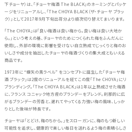
下チョーヤ）は、「チョーヤ梅酒 The BLACK」のネーミングとパッケ
ージをリニューアルし、「The CHOYA BLACK（ザ・チョーヤ ブラッ
ク）」として2017年9月下旬出荷分より順次切り替えてまいります。
「The CHOYA」は「良い梅酒は良い梅から。良い梅は良い大地か
ら。」という考えの基、チョーヤのためにつくられた梅をふんだんに
使用し、外部の環境に影響を受けない自立熟成でじっくりと梅のお
いしさや成分を抽出したチョーヤの梅酒づくりの集大成ともいえる
商品です。
1973年に “蝶矢の黒ラベル” をコンセプトに誕生した「チョーヤ梅
酒 ブラック」は2度のリニューアルを経てこの度「The CHOYA」にリ
ブランディング。「The CHOYA BLACK」は1年以上熟成させた梅酒
に、フランス コニャック地方産のブランデーをブレンド。刹那的に広
がるブランデーの芳香と、遅れてやってくる力強い梅の風味、しっか
りとした後味が特長です。
チョーヤは「とどけ、梅のちから。」をスローガンに、梅のもつ新しい
可能性を追求し、健康的で楽しい毎日を送れるよう梅の素晴らしさ