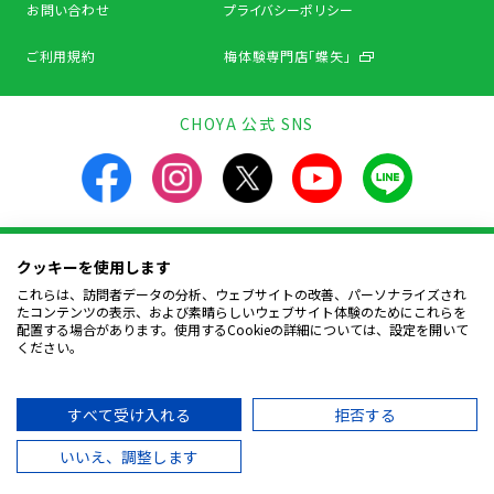
お問い合わせ
プライバシーポリシー
ご利用規約
梅体験専門店「蝶矢」
CHOYA 公式 SNS
クッキーを使用します
飲酒は20歳になってから。飲酒運転は法律で禁止されています。
お酒は楽しく適量を。飲んだあとはリサイクルへ。
これらは、訪問者データの分析、ウェブサイトの改善、パーソナライズされ
妊娠中や授乳期の飲酒は、胎児・幼児の発育に
たコンテンツの表示、および素晴らしいウェブサイト体験のためにこれらを
悪影響を与えるおそれがあります。
配置する場合があります。使用するCookieの詳細については、設定を開いて
ください。
Copyright © CHOYA UMESHU CO.,LTD.
All Rights Reserved.
すべて受け入れる
拒否する
いいえ、調整します