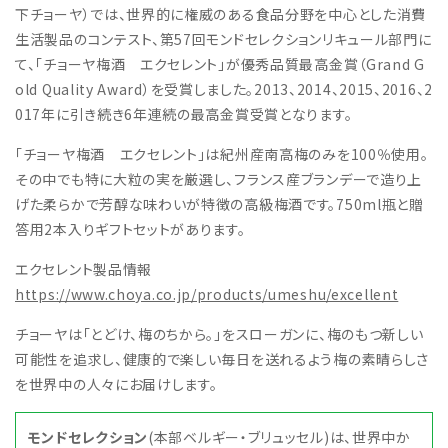
下チョーヤ）では、世界的に権威のある食品分野を中心とした消費
生活製品のコンテスト、第57回モンドセレクションリキュール部門に
て、「チョーヤ梅酒 エクセレント」が優秀品質最高金賞（Grand G
old Quality Award）を受賞しました。2013、2014、2015、2016、2
017年に引き続き6年連続の最高金賞受賞となります。
「チョーヤ梅酒 エクセレント」は紀州産南高梅のみを100％使用。
その中でも特に大粒の実を厳選し、フランス産ブランデーで造り上
げた柔らかで芳醇な味わいが特徴の高級梅酒です。750ml瓶と贈
答用2本入りギフトセットがあります。
エクセレント製品情報
https://www.choya.co.jp/products/umeshu/excellent
チョーヤは「とどけ、梅のちから。」をスローガンに、梅のもつ新しい
可能性を追求し、健康的で楽しい毎日を送れるよう梅の素晴らしさ
を世界中の人々にお届けします。
モンドセレクション
(本部ベルギー・ブリュッセル)は、世界中か