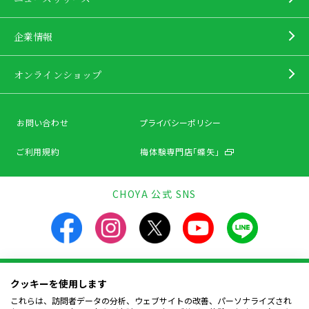
企業情報
オンラインショップ
お問い合わせ
プライバシーポリシー
ご利用規約
梅体験専門店「蝶矢」
CHOYA 公式 SNS
クッキーを使用します
飲酒は20歳になってから。飲酒運転は法律で禁止されています。
お酒は楽しく適量を。飲んだあとはリサイクルへ。
これらは、訪問者データの分析、ウェブサイトの改善、パーソナライズされ
妊娠中や授乳期の飲酒は、胎児・幼児の発育に