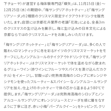
下チョーヤ）が運営する梅体験専門店「蝶矢」は、11月15日（金）～
12月25日（水）の期間中、「梅サングリアホットティー」と「梅サング
リアソーダ」の2種類のクリスマス限定テイクアウトドリンクを販売
いたします。店頭には京都花卉業界の老舗「花政」による、全長3m
のクリスマスの生け込みを展示し、梅と生け込みの日本文化による
京都ならではのクリスマスムードをお楽しみいただけます。
「梅サングリアホットティー」と「梅サングリアソーダ」は、多くの人で
賑わいロマンティックに冬を彩るドイツのクリスマスマーケットをモ
チーフにしたノンアルコールのテイクアウトドリンクです。「梅サング
リアホットティー」はクリスマスマーケットで体を温めながら飲まれ
るグリューワイン（赤ワインにフルーツやスパイスを漬け込んだカク
テル）をイメージし、甘酸っぱい完熟南高梅のシロップにオレンジや
シナモンを使ったフルーティー＆スパイシーなノンアルコールサング
リアを加え、仕上げのホットティーで体の芯から温まるよう80℃で
提供します。「梅サングリアソーダ」は完熟南高梅のシロップとノン
アルコールサングリアにオレンジジュースとソーダを順に層をなす
ように丁寧に注ぎ、赤い小梅「パープルクイーン」をトッピング。クリ