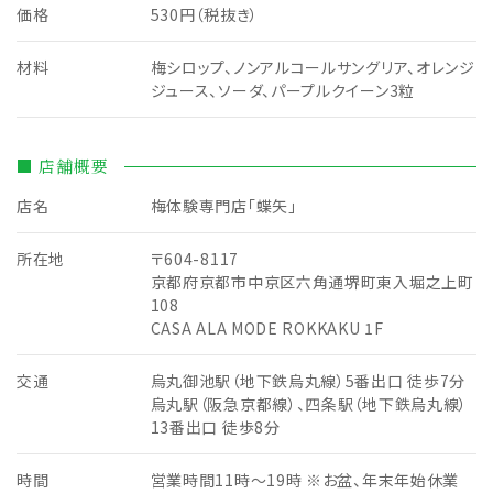
価格
530円（税抜き）
材料
梅シロップ、ノンアルコールサングリア、オレンジ
ジュース、ソーダ、パープルクイーン3粒
■ 店舗概要
店名
梅体験専門店「蝶矢」
所在地
〒604-8117
京都府京都市中京区六角通堺町東入堀之上町
108
CASA ALA MODE ROKKAKU 1F
交通
烏丸御池駅（地下鉄烏丸線）5番出口 徒歩7分
烏丸駅（阪急京都線）、四条駅（地下鉄烏丸線）
13番出口 徒歩8分
時間
営業時間11時～19時 ※お盆、年末年始休業