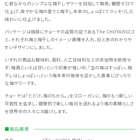
む昔ながらのシンプルな梅干しサワーを目指して開発。糖類ゼロで
仕上げ、爽やかな梅の香りと梅干し本来のしょっぱくてスッキリした
味わいに仕上げました。
パッケージは梅鉢にチョーヤの品質の証であるThe CHOYAのロゴ
と、それぞれ梅と梅干しのイメージ画像を入れ、白と赤のわかりや
すいデザインにしました。
いずれの商品も酸味料、香料、人工甘味料などの添加物を使用せ
ず、梅酒といえば甘いという印象が強い中、「生の梅はすっぱい、梅
干しはしょっぱい」という梅本来の価値を活かした食事にぴったり
な梅サワーです。
チョーヤは「とどけ、梅のちから。」をスローガンに、梅のもつ新しい
可能性を追求し、健康的で楽しい毎日を送れるよう梅の素晴らしさ
を世界中の人々にお届けします。
■製品概要