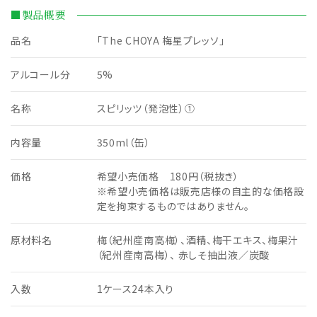
■製品概要
品名
「The CHOYA 梅星プレッソ」
アルコール分
5%
名称
スピリッツ（発泡性）①
内容量
350ml（缶）
価格
希望小売価格 180円（税抜き）
※希望小売価格は販売店様の自主的な価格設
定を拘束するものではありません。
原材料名
梅（紀州産南高梅）、酒精、梅干エキス、梅果汁
（紀州産南高梅）、 赤しそ抽出液／炭酸
入数
1ケース24本入り