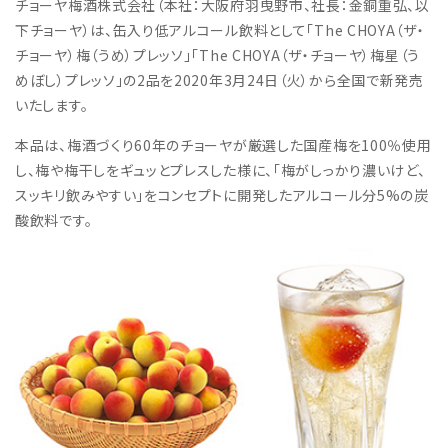
チョーヤ梅酒株式会社（本社：大阪府羽曳野市、社長：金銅重弘、以
下チョーヤ）は、缶入り低アルコール飲料として「The CHOYA（ザ・
チョーヤ）梅（うめ）プレッソ」「The CHOYA（ザ・チョーヤ）梅星（う
めぼし）プレッソ」の2品を2020年3月24日（火）から全国で新発売
いたします。
本品は、梅酒づくり60年のチョーヤが厳選した国産梅を100％使用
し、梅や梅干しをギュッとプレスした様に、「梅がしっかり濃いけど、
スッキリ飲みやすい」をコンセプトに開発したアルコール分5%の炭
酸飲料です。