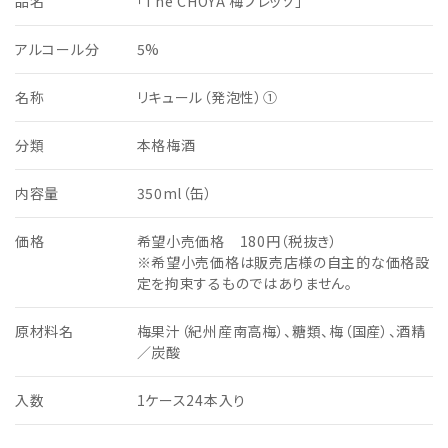
品名
「The CHOYA 梅プレッソ」
アルコール分
5%
名称
リキュール（発泡性）①
分類
本格梅酒
内容量
350ml（缶）
価格
希望小売価格 180円（税抜き）
※希望小売価格は販売店様の自主的な価格設
定を拘束するものではありません。
原材料名
梅果汁（紀州産南高梅）、糖類、梅（国産）、酒精
／炭酸
入数
1ケース24本入り