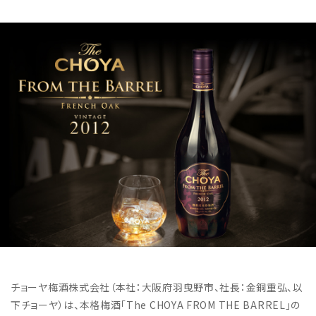
チョーヤ梅酒株式会社（本社：大阪府羽曳野市、社長：金銅重弘、以
下チョーヤ）は、本格梅酒「The CHOYA FROM THE BARREL」の