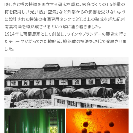
味しさと樽の特徴を両立する研究を重ね、家庭づくりの1.5倍量の
梅を使用し、「光」「熱」「空気」など外部からの影響を受けないよう
に設計された特注の梅酒専用タンクで3年以上の熟成を経た紀州
南高梅酒を樽熟成させるという解に辿り着きました。
1914年に葡萄農家として創業し、ワインやブランデーの製造を行っ
たチョーヤが培ってきた樽貯蔵、樽熟成の技法を現代で発展させま
した。