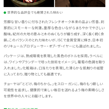
世界的な品評会でも絶賛された味わい
芳醇な甘い香りに付与されたフレンチオーク本来の品よい芳香、刹
那的にスモーキーな刺激。重厚な色合いながらまろやかでやさしい
酸味。紀州の大地の恵みと木のぬくもりが織り成す、深く長く続く余
韻。このバランスのとれた味わいが、ISCで金賞受賞に輝き、日本初
のリキュールプロデューサー・オブ・ザ・イヤーにも選ばれました。
パッケージは、熟成環境を表現した黒色のボトルを採用。ラベルに
は、ワインやブランデーで培った技術をイメージし葡萄の色調を取り
入れました。化粧箱は、口当たりを表現した滑らかな肌触りの紙管
に入っており、贈り物としても最適です。
チョーヤは「とどけ、梅のちから。」をスローガンに、梅のもつ新しい
可能性を追求し、健康的で楽しい毎日を送れるよう梅の素晴らしさ
を世界中の人々にお届けします。