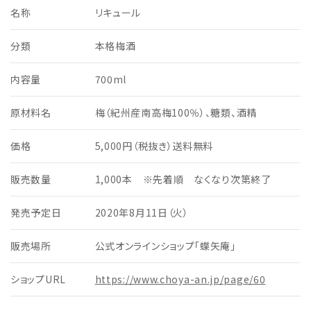
名称
リキュール
分類
本格梅酒
内容量
700ml
原材料名
梅（紀州産南高梅100％）、糖類、酒精
価格
5,000円（税抜き）送料無料
販売数量
1,000本 ※先着順 なくなり次第終了
発売予定日
2020年8月11日（火）
販売場所
公式オンラインショップ「蝶矢庵」
ショップURL
https://www.choya-an.jp/page/60