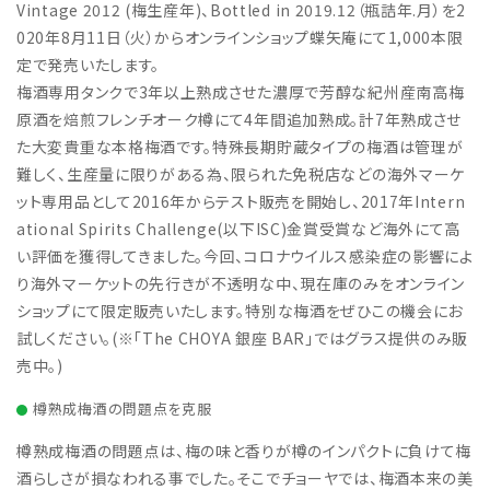
Vintage 2012 (梅生産年)、Bottled in 2019.12（瓶詰年.月）を2
020年8月11日（火）からオンラインショップ蝶矢庵にて1,000本限
定で発売いたします。
梅酒専用タンクで3年以上熟成させた濃厚で芳醇な紀州産南高梅
原酒を焙煎フレンチオーク樽にて4年間追加熟成。計7年熟成させ
た大変貴重な本格梅酒です。特殊長期貯蔵タイプの梅酒は管理が
難しく、生産量に限りがある為、限られた免税店などの海外マーケ
ット専用品として2016年からテスト販売を開始し、2017年Intern
ational Spirits Challenge(以下ISC)金賞受賞など海外にて高
い評価を獲得してきました。今回、コロナウイルス感染症の影響によ
り海外マーケットの先行きが不透明な中、現在庫のみをオンライン
ショップにて限定販売いたします。特別な梅酒をぜひこの機会にお
試しください。(※「The CHOYA 銀座 BAR」ではグラス提供のみ販
売中。)
樽熟成梅酒の問題点を克服
樽熟成梅酒の問題点は、梅の味と香りが樽のインパクトに負けて梅
酒らしさが損なわれる事でした。そこでチョーヤでは、梅酒本来の美