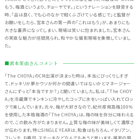
もう、梅酒というより、チョーヤです。」というナレーションを録音する
時、「品は良く、でも心のなかで軽くふざけている感じで」と監督が
お願いをしたら、宮本さんの第一声の「これはもう」が、あまりにも
大きな裏声になってしまい、現場は笑いに包まれました。宮本さん
の実直な魅力が垣間見られ、和やかな撮影現場を象徴していまし
た。
■宮本茉由さんコメント
「The CHOYA」のCM出演が決まった時は、本当にびっくりしすぎ
て、ドッキリか夢かウソか何かの間違いではないかとマネージャー
さんにずっと「本当ですか？」と聞いていました。私は、「The CHOY
A」を冷蔵庫でキンキンに冷やしたコップに氷をいっぱい入れてロッ
クで楽しんでいます。元々、梅が大好きなので、紀州産南高梅100％
を使用した本格梅酒の「The CHOYA」は、梅の味を存分に味わえる
ので、この飲み方がたまりません。上質な梅の味が美味しくて濃厚さ
が伝わります。特にSINGLE YEARは、和食はもちろん、イタリアン、
フレンチ、お寿司、ステーキなどなんでもあうと思います。撮影の現