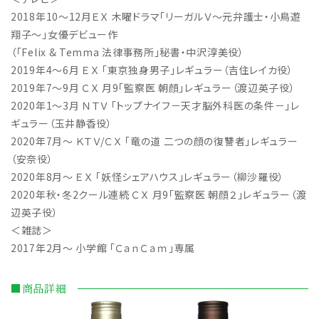
2018年10～12月ＥＸ 木曜ドラマ「リーガルＶ～元弁護士・小鳥遊
翔子～」女優デビュー作
（「Felix & Temma 法律事務所」秘書・中沢淳美役）
2019年4～6月 ＥＸ 「東京独身男子」レギュラー（吉住レイカ役）
2019年7～9月 ＣＸ 月9「監察医 朝顔」レギュラー（渡辺英子役）
2020年1～3月 ＮＴＶ 「トップナイフ－天才脳外科医の条件－」レ
ギュラー（玉井静香役）
2020年7月～ ＫＴＶ/ＣＸ 「竜の道 二つの顔の復讐者」レギュラー
（安奈役）
2020年8月～ ＥＸ 「妖怪シェアハウス」レギュラー（柳沙羅役）
2020年秋・冬2クール連続 ＣＸ 月9「監察医 朝顔２」レギュラー（渡
辺英子役）
＜雑誌＞
2017年2月～ 小学館 「ＣａｎＣａｍ」専属
■商品詳細