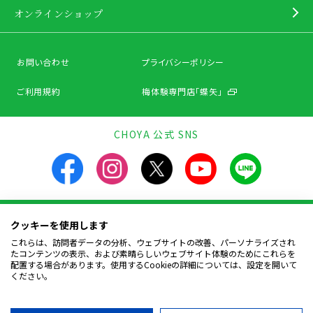
オンラインショップ
お問い合わせ
プライバシーポリシー
ご利用規約
梅体験専門店「蝶矢」
CHOYA 公式 SNS
クッキーを使用します
飲酒は20歳になってから。飲酒運転は法律で禁止されています。
お酒は楽しく適量を。飲んだあとはリサイクルへ。
これらは、訪問者データの分析、ウェブサイトの改善、パーソナライズされ
妊娠中や授乳期の飲酒は、胎児・幼児の発育に
たコンテンツの表示、および素晴らしいウェブサイト体験のためにこれらを
悪影響を与えるおそれがあります。
配置する場合があります。使用するCookieの詳細については、設定を開いて
ください。
Copyright © CHOYA UMESHU CO.,LTD.
All Rights Reserved.