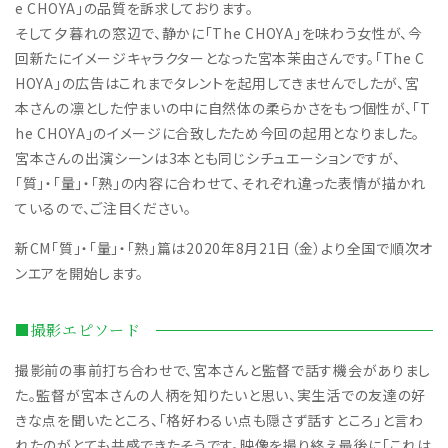
e CHOYA」の品質を訴求しております。
そして夕暮れの窓辺で、静かに「The CHOYA」を味わう女性が、今
回新たにイメージキャラクターとなった宮本茉由さんです。「The C
HOYA」の広告はこれまでタレントを起用してきませんでしたが、宮
本さんの凛とした佇まいの中に自然体の柔らかさをもつ個性が、「T
he CHOYA」のイメージに合致したため今回の起用となりました。
宮本さんの出演シーンは3本とも同じシチュエーションですが、
「質」・「量」・「熟」の内容に合わせて、それぞれ違った表情が描かれ
ているので、ご注目ください。
新CM「質」・「量」・「熟」篇は2020年8月21日（金）より全国で順次オ
ンエアを開始します。
■撮影エピソード
撮影前の事前打ち合わせで、宮本さんと監督で話す機会がありまし
た。監督が宮本さんの人柄を知りたいと思い、実生活での友達の好
きな点を聞いたところ、「格好わるい点も隠さず話すところ」と言わ
れたのがとても共感できたそうです。映像を撮り終え最後に「これは