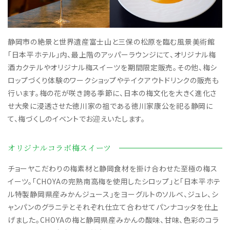
静岡市の絶景と世界遺産富士山と三保の松原を臨む風景美術館
「日本平ホテル」内、最上階のアッパーラウンジにて、オリジナル梅
酒カクテルやオリジナル梅スイーツを期間限定販売。その他、梅シ
ロップづくり体験のワークショップやテイクアウトドリンクの販売も
行います。梅の花が咲き誇る季節に、日本の梅文化を大きく進化さ
せ大衆に浸透させた徳川家の祖である徳川家康公を祀る静岡に
て、梅づくしのイベントでお迎えいたします。
オリジナルコラボ梅スイーツ
チョーヤこだわりの梅素材と静岡食材を掛け合わせた至極の梅ス
イーツ。「CHOYAの完熟南高梅を使用したシロップ」と「日本平ホテ
ル特製静岡県産みかんジュース」をヨーグルトのソルベ、ジュレ、シ
ャンパンのグラニテとそれぞれ仕立て合わせてパンナコッタを仕上
げました。CHOYAの梅と静岡県産みかんの酸味、甘味、色彩のコラ