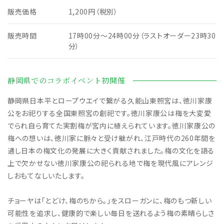
販売価格
1,200円（税別）
販売時間
17時00分～24時00分（ラストオーダー23時30
分）
静岡県でのコラボイベント初開催
静岡県日本平とロープウエイで繋がる久能山東照宮は、徳川家康
公をお祀りする全国東照宮の創祀です。徳川家康公は梅を大変愛
でられ自ら育てた実割梅が宮内に植えられています。徳川家康公の
梅への想いは、徳川家に脈々と受け継がれ、江戸時代の260年間を
通し日本の梅文化の発展に大きく貢献されました。梅の文化を語る
上で欠かせない徳川家康公の祀られる地で梅を現代風にアレンジ
しおもてなしいたします。
チョーヤは「とどけ、梅のちから。」をスローガンに、梅のもつ新しい
可能性を追求し、健康的で楽しい毎日を送れるよう梅の素晴らしさ