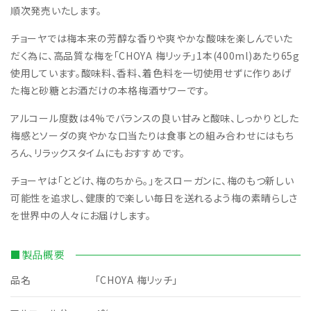
順次発売いたします。
チョーヤでは梅本来の芳醇な香りや爽やかな酸味を楽しんでいた
だく為に、高品質な梅を「CHOYA 梅リッチ」1本(400ml)あたり65g
使用しています。酸味料、香料、着色料を一切使用せずに作りあげ
た梅と砂糖とお酒だけの本格梅酒サワーです。
アルコール度数は4%でバランスの良い甘みと酸味、しっかりとした
梅感とソーダの爽やかな口当たりは食事との組み合わせにはもち
ろん、リラックスタイムにもおすすめです。
チョーヤは「とどけ、梅のちから。」をスローガンに、梅のもつ新しい
可能性を追求し、健康的で楽しい毎日を送れるよう梅の素晴らしさ
を世界中の人々にお届けします。
■製品概要
品名
「CHOYA 梅リッチ」