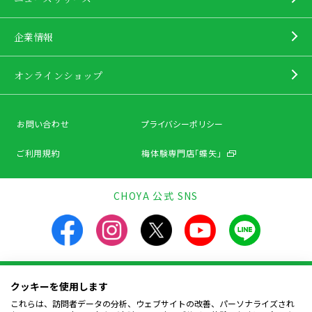
企業情報
オンラインショップ
お問い合わせ
プライバシーポリシー
ご利用規約
梅体験専門店「蝶矢」
CHOYA 公式 SNS
クッキーを使用します
飲酒は20歳になってから。飲酒運転は法律で禁止されています。
お酒は楽しく適量を。飲んだあとはリサイクルへ。
これらは、訪問者データの分析、ウェブサイトの改善、パーソナライズされ
妊娠中や授乳期の飲酒は、胎児・幼児の発育に