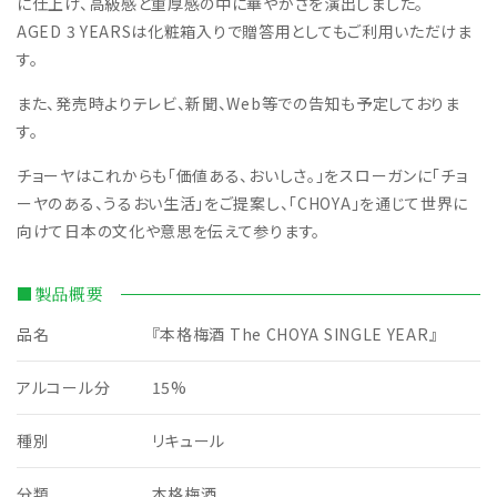
に仕上げ、高級感と重厚感の中に華やかさを演出しました。
AGED 3 YEARSは化粧箱入りで贈答用としてもご利用いただけま
す。
また、発売時よりテレビ、新聞、Web等での告知も予定しておりま
す。
チョーヤはこれからも「価値ある、おいしさ。」をスローガンに「チョ
ーヤのある、うるおい生活」をご提案し、「CHOYA」を通じて世界に
向けて日本の文化や意思を伝えて参ります。
■製品概要
品名
『本格梅酒 The CHOYA SINGLE YEAR』
アルコール分
15%
種別
リキュール
分類
本格梅酒