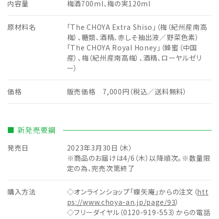
内容量
梅酒700ml、梅の実120ml
原材料名
「The CHOYA Extra Shiso」（梅（紀州産南高
梅）、糖類、酒精、赤しそ抽出液／野菜色素）
「The CHOYA Royal Honey」（蜂蜜（中国
産）、梅（紀州産南高梅）、酒精、ローヤルゼリ
ー）
価格
販売価格 7,000円（税込／送料無料）
■ 新発売要綱
発売日
2023年3月30日（木）
※商品のお届けは4/6（木）以降順次。※数量限
定の為、完売次第終了
購入方法
◇オンラインショップ「蝶矢庵」からの注文（
htt
ps://www.choya-an.jp/page/93
）
◇フリーダイヤル（0120-919-553）からの電話