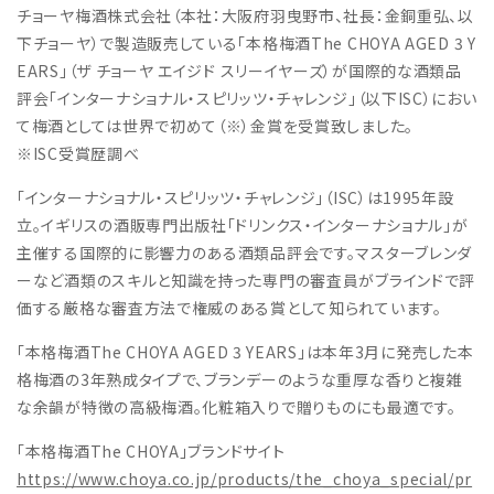
チョーヤ梅酒株式会社（本社：大阪府羽曳野市、社長：金銅重弘、以
下チョーヤ）で製造販売している「本格梅酒The CHOYA AGED 3 Y
EARS」（ザ チョーヤ エイジド スリーイヤーズ）が国際的な酒類品
評会「インターナショナル・スピリッツ・チャレンジ」（以下ISC）におい
て梅酒としては世界で初めて（※）金賞を受賞致しました。
※ISC受賞歴調べ
「インターナショナル・スピリッツ・チャレンジ」（ISC）は1995年設
立。イギリスの酒販専門出版社「ドリンクス・インターナショナル」が
主催する国際的に影響力のある酒類品評会です。マスターブレンダ
ーなど酒類のスキルと知識を持った専門の審査員がブラインドで評
価する厳格な審査方法で権威のある賞として知られています。
「本格梅酒The CHOYA AGED 3 YEARS」は本年3月に発売した本
格梅酒の3年熟成タイプで、ブランデーのような重厚な香りと複雑
な余韻が特徴の高級梅酒。化粧箱入りで贈りものにも最適です。
「本格梅酒The CHOYA」ブランドサイト
https://www.choya.co.jp/products/the_choya_special/pr