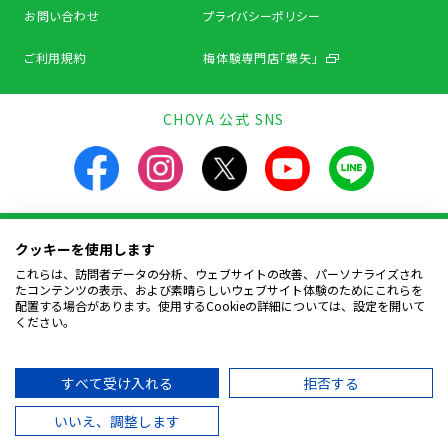
お問い合わせ
プライバシーポリシー
ご利用規約
梅体験専門店「蝶矢」
CHOYA 公式 SNS
クッキーを使用します
飲酒は20歳になってから。飲酒運転は法律で禁止されています。
お酒は楽しく適量を。飲んだあとはリサイクルへ。
これらは、訪問者データの分析、ウェブサイトの改善、パーソナライズされ
妊娠中や授乳期の飲酒は、胎児・幼児の発育に
たコンテンツの表示、および素晴らしいウェブサイト体験のためにこれらを
悪影響を与えるおそれがあります。
配置する場合があります。使用するCookieの詳細については、設定を開いて
ください。
Copyright © CHOYA UMESHU CO.,LTD.
All Rights Reserved.
すべて受け入れる
拒否する
いいえ、調整します