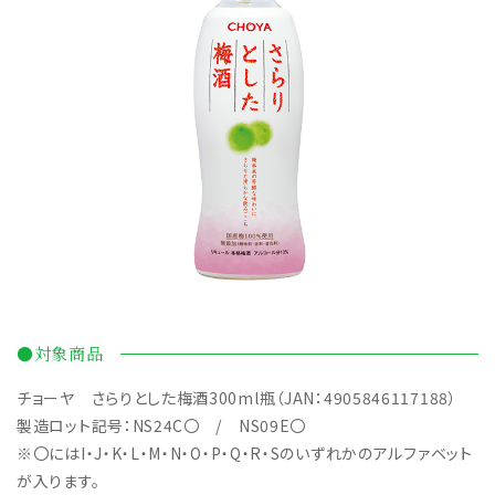
●対象商品
チョーヤ さらりとした梅酒300ml瓶（JAN：4905846117188）
製造ロット記号：NS24C〇 / NS09E〇
※〇にはI・J・K・L・M・N・O・P・Q・R・Sのいずれかのアルファベット
が入ります。