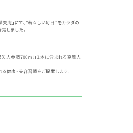
蝶矢庵」にて、“若々しい毎日”をカラダの
発売しました。
人参酒700ml」１本に含まれる高麗人
れる健康・美容習慣をご提案します。