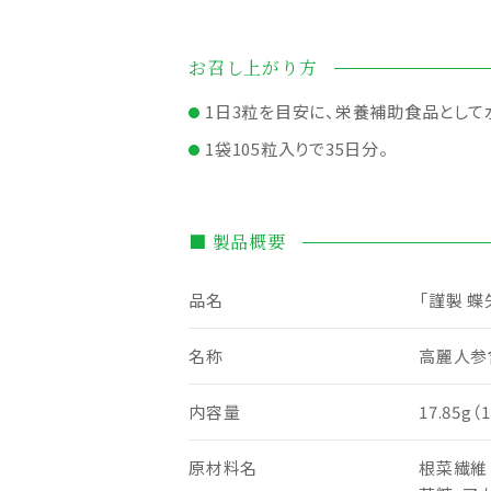
お召し上がり方
1日3粒を目安に、栄養補助食品として
1袋105粒入りで35日分。
■ 製品概要
品名
「謹製 蝶
名称
高麗人参
内容量
17.85g
原材料名
根菜繊維