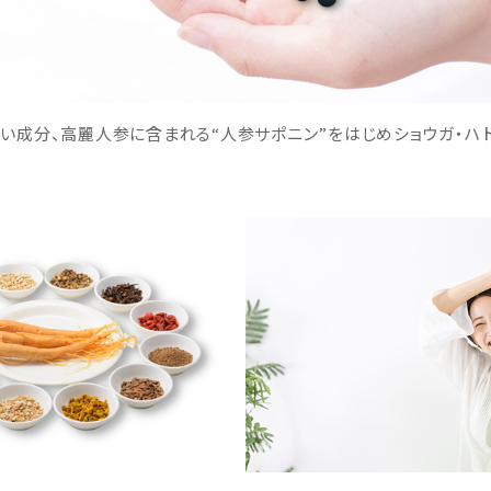
い成分、高麗人参に含まれる“人参サポニン”をはじめショウガ・ハ