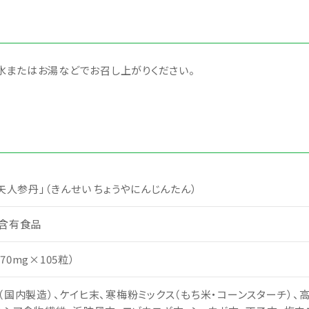
水またはお湯などでお召し上がりください。
矢人参丹」（きんせい ちょうやにんじんたん）
含有食品
（170mg×105粒）
（国内製造）、ケイヒ末、寒梅粉ミックス（もち米・コーンスターチ）、