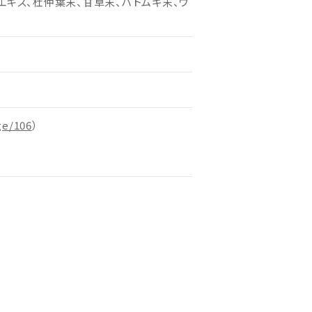
エキス、杜仲葉末、甘草末、ハトムギ末、ウ
ge/106
）
）