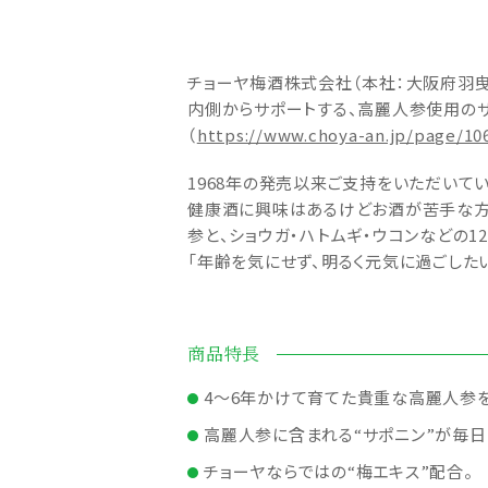
チョーヤ梅酒株式会社（本社：大阪府羽曳
内側からサポートする、高麗人参使用のサプ
（
https://www.choya-an.jp/page/10
1968年の発売以来ご支持をいただいて
健康酒に興味はあるけどお酒が苦手な方、
参と、ショウガ・ハトムギ・ウコンなどの
「年齢を気にせず、明るく元気に過ごした
商品特長
4～6年かけて育てた貴重な高麗人参
高麗人参に含まれる“サポニン”が毎日
チョーヤならではの“梅エキス”配合。