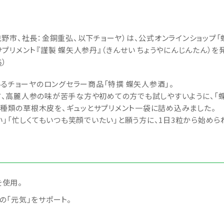
野市、社長：金銅重弘、以下チョーヤ）は、公式オンラインショップ「
リメント『謹製 蝶矢人参丹』（きんせい ちょうやにんじんたん）を
6
）
いるチョーヤのロングセラー商品「特撰 蝶矢人参酒」。
高麗人参の味が苦手な方や初めての方でも試しやすいように、「蝶矢
12種類の草根木皮を、ギュッとサプリメント一袋に詰め込みました。
い」「忙しくてもいつも笑顔でいたい」と願う方に、1日3粒から始めら
を使用。
の「元気」をサポート。