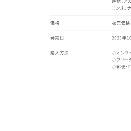
芽糖、ア
コン末、
価格
販売価格 
発売日
2023年1
購入方法
◇オンラ
◇フリーダ
◇郵便・F