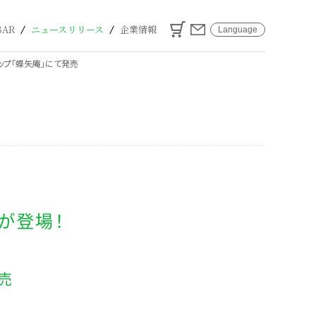
カート
お問い合わせ
BAR
ニュースリリース
企業情報
Language
ップ「蝶矢庵」にて発売
が登場！
売