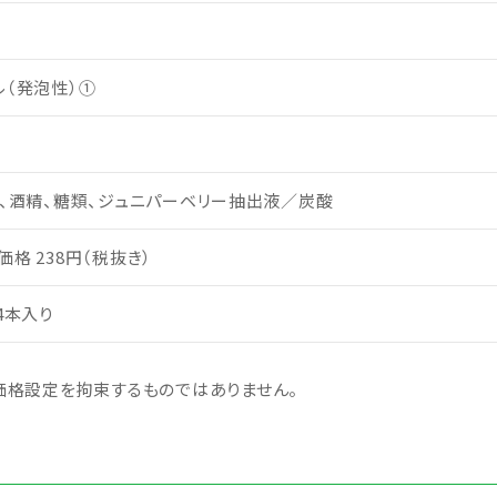
ル（発泡性）①
）、酒精、糖類、ジュニパーベリー抽出液／炭酸
格 238円（税抜き）
4本入り
格設定を拘束するものではありません。