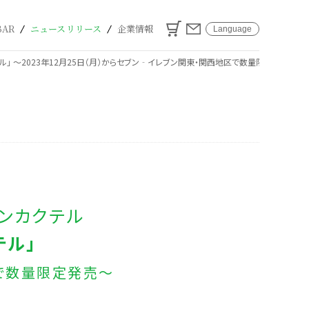
カート
お問い合わせ
BAR
ニュースリリース
企業情報
Language
テル」 ～2023年12月25日（月）からセブン‐イレブン関東・関西地区で数量限定発売～
ンカクテル
テル」
区で数量限定発売～