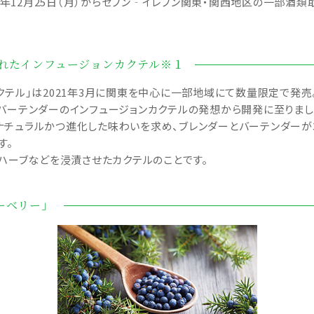
23年12月25日（月）からセブン‐イレブン関東・関西地区の一部
ら生まれたインフュージョンカクテル※１
梅酒カクテル」は2021年3月に関東を中心に一部地域にて数量限定で
バーテンダーのインフュージョンカクテルの発想から開発に至りまし
ナチュラルかつ進化した味わいを求め、ブレンダーとバーテンダーが
す。
やハーブなどを浸漬させたカクテルのことです。
ーベリー」