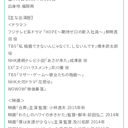
出身地:福岡県
【主な出演歴】
＜ドラマ＞
フジテレビ系ドラマ 「HOPE～期待ゼロの新入社員～」桐明真
司 役
TBS「私 結婚できないんじゃなくて、しないんです」橋本諒太郎
役
NHK連続テレビ小説「あさが来た」成澤泉 役
EX「エイジハラスメント」井川優 役
TBS「マザー・ゲーム～彼女たちの階級～」
NHK大河ドラマ「花燃ゆ」
WOWOW「株価暴落」
＜映画＞
映画「合葬」主演 監督：小林達夫 2015年秋
映画「わたしのハワイの歩きかた」監督・脚本:前田弘二 2014年
映画「僕は友達が少ない」主演 監督:及川拓郎 2014年