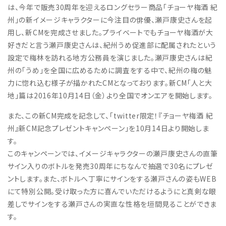
は、今年で販売30周年を迎えるロングセラー商品「チョーヤ梅酒 紀
州」の新イメージキャラクターに今注目の俳優、瀬戸康史さんを起
用し、新CMを完成させました。プライベートでもチョーヤ梅酒が大
好きだと言う瀬戸康史さんは、紀州うめ促進部に配属されたという
設定で梅林を訪れる地方公務員を演じました。瀬戸康史さんは紀
州の「うめ」を全国に広めるために調査をする中で、紀州の梅の魅
力に惚れ込む様子が描かれたCMとなっております。新CM「人と大
地」篇は2016年10月14日（金）より全国でオンエアを開始します。
また、この新CM完成を記念して、「twitter限定！『チョーヤ梅酒 紀
州』新CM記念プレゼントキャンペーン」を10月14日より開始しま
す。
このキャンペーンでは、イメージキャラクターの瀬戸康史さんの直筆
サイン入りのボトルを発売30周年にちなんで抽選で30名にプレゼ
ントします。また、ボトルへ丁寧にサインをする瀬戸さんの姿もWEB
にて特別公開。受け取った方に喜んでいただけるようにと真剣な眼
差しでサインをする瀬戸さんの実直な性格を垣間見ることができま
す。