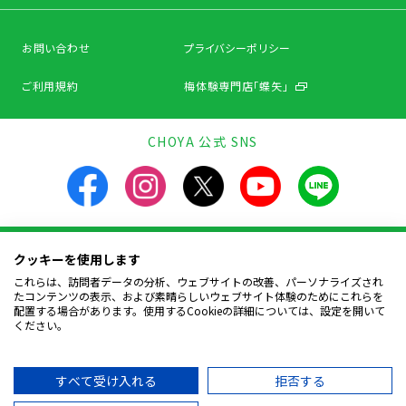
お問い合わせ
プライバシーポリシー
ご利用規約
梅体験専門店「蝶矢」
CHOYA 公式 SNS
クッキーを使用します
飲酒は20歳になってから。飲酒運転は法律で禁止されています。
お酒は楽しく適量を。飲んだあとはリサイクルへ。
これらは、訪問者データの分析、ウェブサイトの改善、パーソナライズされ
妊娠中や授乳期の飲酒は、胎児・幼児の発育に
たコンテンツの表示、および素晴らしいウェブサイト体験のためにこれらを
悪影響を与えるおそれがあります。
配置する場合があります。使用するCookieの詳細については、設定を開いて
ください。
Copyright © CHOYA UMESHU CO.,LTD.
All Rights Reserved.
すべて受け入れる
拒否する