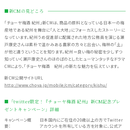
■新CMの見どころ
「チョーヤ梅酒 紀州」新CMは、商品の原料となっている日本一の梅
産地である紀州を舞台に「人と大地」にフォーカスしたストーリーに
なっています。紀州うめ促進部に配属された地方公務員を演じる瀬
戸康史さんは素朴で温かみある農家の方々と出会い、梅林の「土」
が他と違うということを知ります。紀州＝良い梅の秘密を少しずつ
知っていく瀬戸康史さんのほのぼのとしたヒューマンタッチなドラマ
CMにより、「チョーヤ梅酒 紀州」の新たな魅力を伝えています。
新CM公開サイトURL
http://www.choya.jp/mobile/cm/category/kishu/
■「twitter限定！『チョーヤ梅酒 紀州』新CM記念プレ
ゼントキャンペーン」詳細
キャンペーン概
日本国内にご在住の20歳以上の方でTwitter
要：
アカウントを所有している方を対象に、公式ア