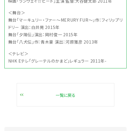
映画「ランウェイ☆ビート」主演 監督:大谷健太郎 2011年
＜舞台＞
舞台「マーキュリー・ファー～MERURY FUR～」作：フィリップリ
ドリー 演出：白井晃 2015年
舞台「夕陽伝」演出：岡村俊一 2015年
舞台「八犬伝」作：青木豪 演出：河原雅彦 2013年
＜テレビ＞
NHK Eテレ「グレーテルのかまど」レギュラー 2011年-
一覧に戻る