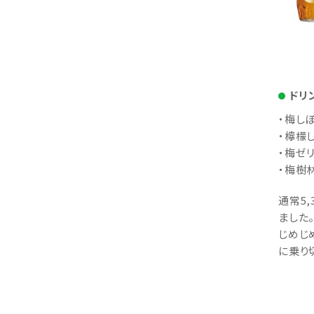
ドリ
・梅し
・檸檬
・梅ゼ
・梅樹
通常5
ました
じめじ
に乗り