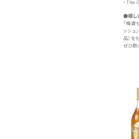
・The
●嬉し
「梅酒セ
ッシュ」
品）を
ぜひ飲