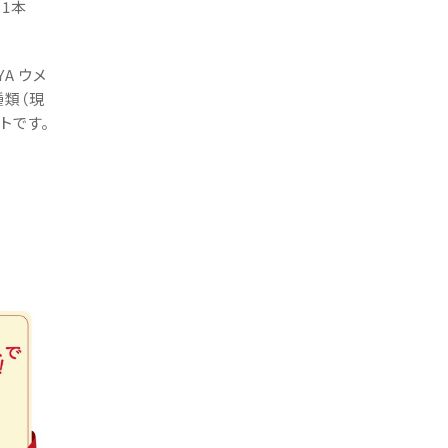
 1本
YA ウメ
種類（現
トです。