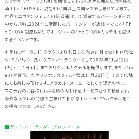
カクテル ウイーク2024) を開催します。2016年に発売した本格梅
酒 The CHOYA は、現在90か国以上の国々で楽しまれています。
世界でエヴァンジェリスト(伝道師)として活躍するバーテンダーの
中から、特に2024年に活躍したバーテンダーが旗艦店である「Th
e CHOYA 銀座BAR」でオリジナルのThe CHOYAカクテルを提供
するイベントです。
本年は、ポーランド・クラクフより来日するPawel Michalik (パヴェ
ウ・ミハリック) 氏がゲストバーテンダーとして2024年11月12日
(火) ～ 14日 (木) までオリジナルカクテルを提供します。また、Paw
el氏が開発したオリジナルカクテル4種は11月30日 (土) まで店舗
にてお楽しみ頂けます。アラカルトメニューとしての販売の他、コー
スご予約のお客様には4種類の内１杯をサービスさせて頂きます。
海外ならではの発想で生まれた斬新なThe CHOYAカクテルをこ
の機会にお楽しみください。
■ゲストバーテンダープロフィール