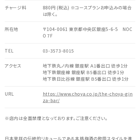
チャージ料
880円 (税込) ※コースプランお申込みの場合
は除く。
所在地
〒104-0061 東京都中央区銀座5-6-5 NOC
O 7F
TEL
03-3573-8015
アクセス
地下鉄丸ノ内線 銀座駅 Ａ1番出口 徒歩1分
地下鉄銀座線 銀座駅 Ｂ5番出口 徒歩1分
地下鉄日比谷線 銀座駅 Ｂ5番出口 徒歩1分
URL
https://www.choya.co.jp/the-choya-gin
za-bar/
※店内は全面禁煙となっております。ご注意ください。
日本発祥の伝統的リキュールである本格梅酒の飲用スタイルを進