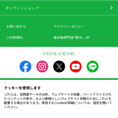
オンラインショップ
お問い合わせ
プライバシーポリシー
ご利用規約
梅体験専門店「蝶矢」
CHOYA 公式 SNS
クッキーを使用します
飲酒は20歳になってから。飲酒運転は法律で禁止されています。
お酒は楽しく適量を。飲んだあとはリサイクルへ。
これらは、訪問者データの分析、ウェブサイトの改善、パーソナライズされ
妊娠中や授乳期の飲酒は、胎児・幼児の発育に
たコンテンツの表示、および素晴らしいウェブサイト体験のためにこれらを
悪影響を与えるおそれがあります。
配置する場合があります。使用するCookieの詳細については、設定を開いて
ください。
Copyright © CHOYA UMESHU CO.,LTD.