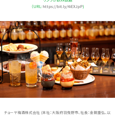
（URL:
https://bit.ly/4iEXJpP
)
チョーヤ梅酒株式会社 (本社：大阪府羽曳野市、社長：金銅重弘、以