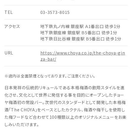
TEL
03-3573-8015
アクセス
地下鉄丸ノ内線 銀座駅 Ａ1番出口 徒歩1分
地下鉄銀座線 銀座駅 Ｂ5番出口 徒歩1分
地下鉄日比谷線 銀座駅 Ｂ5番出口 徒歩1分
URL
https://www.choya.co.jp/the-choya-gin
za-bar/
※店内は全面禁煙となっております。ご注意ください。
日本発祥の伝統的リキュールである本格梅酒の飲用スタイルを進
化させ、文化として世界に発信する事を目的にオープンしたチョー
ヤ梅酒初の常設バー。次世代のスタンダードとして開発した本格梅
酒「The CHOYA」をベースとしたカクテル、梅酒や梅干しを使用し
た梅フードなど合わせて100種類以上のオリジナルメニューをお楽
しみいただけます。