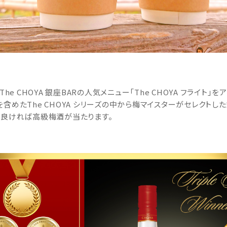
he CHOYA 銀座BARの人気メニュー「The CHOYA フライ
含めたThe CHOYA シリーズの中から梅マイスターがセレクト
が良ければ高級梅酒が当たります。