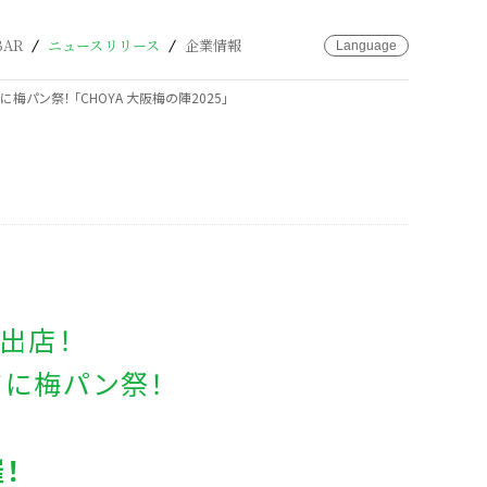
カート
お問い合わせ
BAR
ニュースリリース
企業情報
Language
パン祭！ 「CHOYA 大阪梅の陣2025」
出店！
ツに梅パン祭！
！