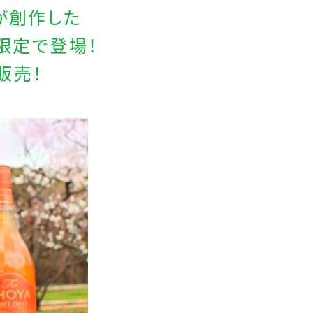
が創作した
限定で登場！
販売！