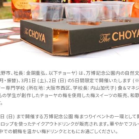
野市、社長：金銅重弘、以下チョーヤ）は、万博記念公園内の自然文化
24日 (月・振替)、3月1日 (土)、2日 (日) の5日間限定で開催いたし
ー専門学校 (所在地：大阪市西区、学校長：内山加代子) 食＆マネジ
名の学生が創作したチョーヤの梅を使用した梅スイーツの販売、和歌
。
3月9日 (日) まで開催する万博記念公園 梅まつりイベントの一環と
シロップを使ったテイクアウトドリンクが販売されます。華やかでフル
中での観梅を温かい梅ドリンクとともにお過ごしください。