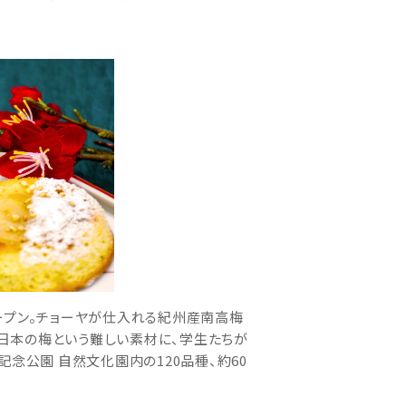
日間オープン。チョーヤが仕入れる紀州産南高梅
日本の梅という難しい素材に、学生たちが
念公園 自然文化園内の120品種、約60