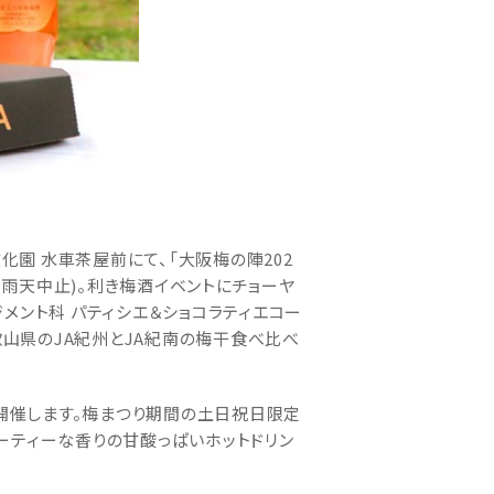
園 水車茶屋前にて、「大阪梅の陣202
ます (※雨天中止)。利き梅酒イベントにチョーヤ
メント科 パティシエ＆ショコラティエコー
山県のJA紀州とJA紀南の梅干食べ比べ
して開催します。梅まつり期間の土日祝日限定
ーティーな香りの甘酸っぱいホットドリン