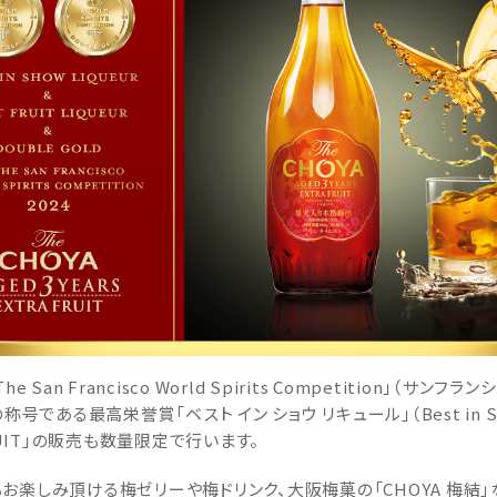
an Francisco World Spirits Competition」（サ
である最高栄誉賞「ベスト イン ショウ リキュール」（Best in Sh
RA FRUIT」の販売も数量限定で行います。
お楽しみ頂ける梅ゼリーや梅ドリンク、大阪梅菓の「CHOYA 梅結」