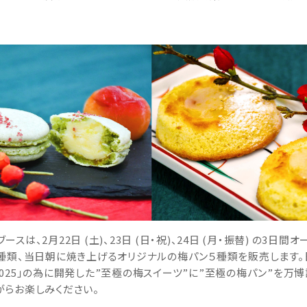
は、2月22日 (土)、23日 (日・祝)、24日 (月・振替) の3
種類、当日朝に焼き上げるオリジナルの梅パン５種類を販売します。
25」の為に開発した”至極の梅スイーツ”に”至極の梅パン”を万博記
らお楽しみください。