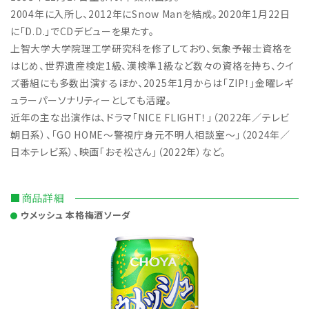
2004年に入所し、2012年にSnow Manを結成。2020年1月22日
に「D.D.」でCDデビューを果たす。
上智大学大学院理工学研究科を修了しており、気象予報士資格を
はじめ、世界遺産検定1級、漢検準1級など数々の資格を持ち、クイ
ズ番組にも多数出演するほか、2025年1月からは「ZIP！」金曜レギ
ュラーパーソナリティーとしても活躍。
近年の主な出演作は、ドラマ「NICE FLIGHT！」（2022年／テレビ
朝日系）、「GO HOME～警視庁身元不明人相談室～」（2024年／
日本テレビ系）、映画「おそ松さん」（2022年）など。
■商品詳細
ウメッシュ 本格梅酒ソーダ