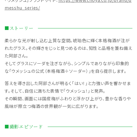
「ウメッシュ」ブランドサイト：
https://www.choya.co.jp/brand/u
messhu_series/
■ストーリー
柔らかな光が射し込む上質な空間。琥珀色に輝く本格梅酒が注が
れたグラス。その輝きをじっと見つめるのは、知性と品格を兼ね備え
た阿部さん。
そしてグラスにソーダを注ぎながら、シンプルでありながら印象的
な「ウメッシュの公式（本格梅酒÷ソーダ＝）」を自ら提示します。
答えを導き出した阿部さんが明るく「はい！」と力強い声を響かせま
す。そして、自信に満ちた表情で「ウメッシュ！」と発声。
その瞬間、画面には国産梅がふわりと浮かび上がり、豊かな香りや
風味が際立つ梅酒の世界観が一気に広がります。
■撮影エピソード