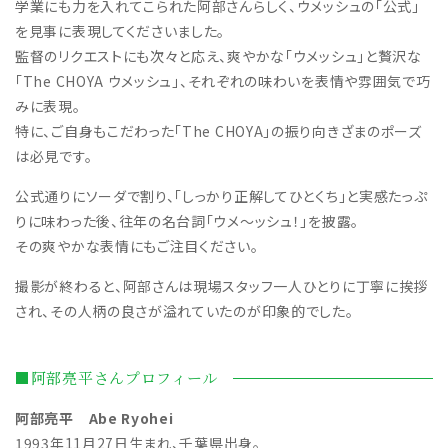
学業にも力を入れてこられた阿部さんらしく、ウメッシュの「公式」
を見事に表現してくださいました。
監督のリクエストにも次々と応え、爽やかな「ウメッシュ」と贅沢な
「The CHOYA ウメッシュ」、それぞれの味わいを表情や雰囲気で巧
みに表現。
特に、ご自身もこだわった「The CHOYA」の振り向きざまのポーズ
は必見です。
公式通りにソーダで割り、「しっかり正解してひとくち」と実感たっぷ
りに味わった後、往年の名台詞「ウメ～ッシュ！」を披露。
その爽やかな表情にもご注目ください。
撮影が終わると、阿部さんは現場スタッフ一人ひとりに丁寧に挨拶
され、その人柄の良さが溢れていたのが印象的でした。
■阿部亮平さんプロフィール
阿部亮平 Abe Ryohei
1993年11月27日生まれ、千葉県出身。