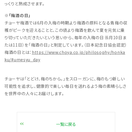
っくりと熟成させます。
※「梅酒の日」
チョーヤ梅酒では6月の入梅の時期より梅酒の原料となる青梅の収
穫がピークを迎えることと、この頃より梅酒を飲んで夏を元気に乗
り切っていただきたいという思いから、毎年の入梅の日（6月10日ま
たは11日）を「梅酒の日」と制定しています。（日本記念日協会認定）
梅酒の日とは：
https://www.choya.co.jp/philosophy/honka
ku/#umesyu_day
チョーヤは「とどけ、梅のちから。」をスローガンに、梅のもつ新しい
可能性を追求し、健康的で楽しい毎日を送れるよう梅の素晴らしさ
を世界中の人々にお届けします。
一覧に戻る