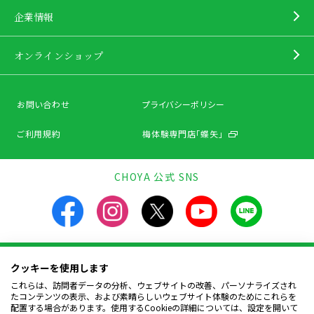
企業情報
オンラインショップ
お問い合わせ
プライバシーポリシー
ご利用規約
梅体験専門店「蝶矢」
CHOYA 公式 SNS
クッキーを使用します
飲酒は20歳になってから。飲酒運転は法律で禁止されています。
お酒は楽しく適量を。飲んだあとはリサイクルへ。
これらは、訪問者データの分析、ウェブサイトの改善、パーソナライズされ
妊娠中や授乳期の飲酒は、胎児・幼児の発育に
たコンテンツの表示、および素晴らしいウェブサイト体験のためにこれらを
悪影響を与えるおそれがあります。
配置する場合があります。使用するCookieの詳細については、設定を開いて