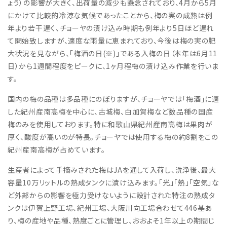
ょう）の影響が大きく、出荷量の減少も懸念されており、4月から5月
にかけて比較的冷涼な気候であったことから、梅の実の成熟は例
年より若干遅く、チョーヤの漬け込み時期も例年より5日ほど遅れ
て開始致しますが、適度な雨量に恵まれており、今後は梅の実の肥
大状況を見ながら、「梅酒の日(※)」である入梅の日（本年は6月11
日）から1週間程度をピークに、1ヶ月程梅の漬け込み作業を行いま
す。
国内の梅の品種は多品種にのぼりますが、チョーヤでは「梅酒」に適
した紀州産南高梅を中心に、古城梅、白加賀梅など数品種の国産
梅のみを使用しております。特に和歌山県紀州産南高梅は果肉が
厚く、酸度が高いのが特長。チョーヤでは使用する梅の約8割をこの
紀州産南高梅が占めています。
生産者によって手摘みされた梅はJAを通して入荷し、洗浄後、最大
容量10万リットルの熟成タンクに漬け込みます。「光」「熱」「空気」な
ど外部からの影響を極力受けないように設計された特注の熟成タ
ンクは伊賀上野工場、紀州工場、大阪川向工場合わせて446基あ
り、梅の産地や品種、熟度ごとに管理し、おおよそ1年以上の期間じ