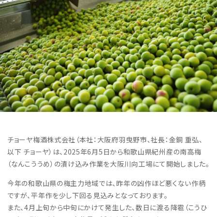
チョーヤ梅酒株式会社（本社：大阪府羽曳野市、社長：金銅 重弘、
以下 チョーヤ）は、2025年6月5日から和歌山県紀州産の南高梅
（なんこううめ）の漬け込み作業を大阪川向工場にて開始しました。
今年の和歌山県の梅主力地域では、昨年の凶作ほど悪くない作柄
ですが、平年作を少し下回る見込みとなっております。
また、4月上旬から中旬にかけて発生した、数日に渡る降雹（こうひ