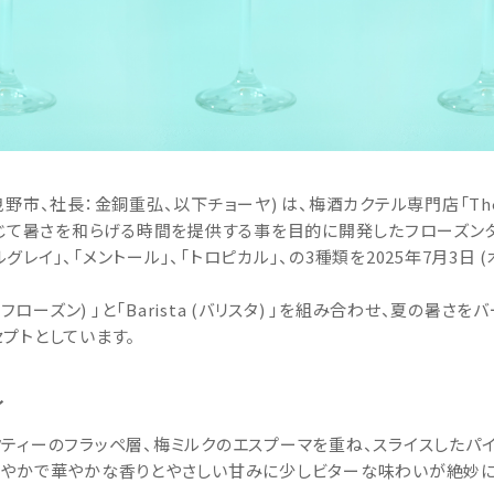
市、社長：金銅重弘、以下チョーヤ) は、梅酒カクテル専門店「The CH
感じて暑さを和らげる時間を提供する事を目的に開発したフローズンタイ
アールグレイ」、「メントール」、「トロピカル」、の3種類を2025年7月3日 (
ozen (フローズン) 」と「Barista (バリスタ) 」を組み合わせ、
プトとしています。
イ
ティーのフラッペ層、梅ミルクのエスプーマを重ね、スライスしたパ
爽やかで華やかな香りとやさしい甘みに少しビターな味わいが絶妙に