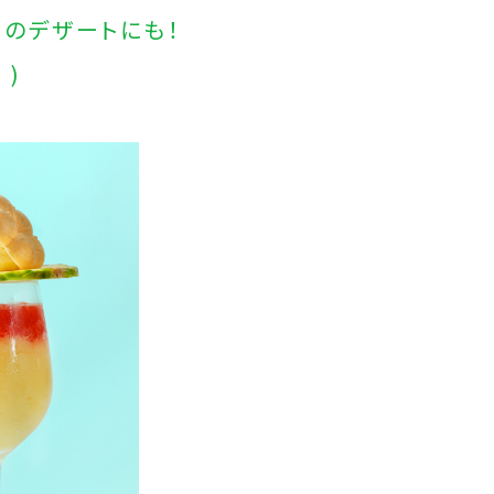
ーのデザートにも！
u
)