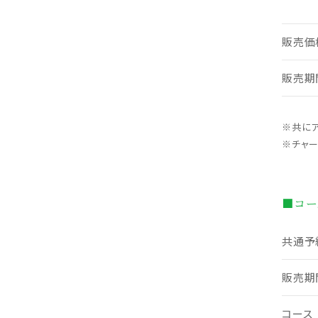
販売価
販売期
※共にア
※チャ
■コー
共通予
販売期
コース