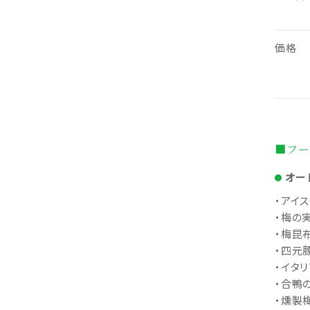
価格
■フー
オー
・アイ
・梅の
・梅昆
・四元
・イタ
・合鴨
・燻製