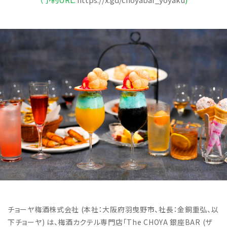
チョーヤ梅酒株式会社 (本社：大阪府羽曳野市、社長：金銅重弘、以
下チョーヤ) は、梅酒カクテル専門店「The CHOYA 銀座BAR (ザ