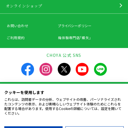
オンラインショップ
お問い合わせ
プライバシーポリシー
ご利用規約
梅体験専門店「蝶矢」
CHOYA 公式 SNS
クッキーを使用します
飲酒は20歳になってから。飲酒運転は法律で禁止されています。
お酒は楽しく適量を。飲んだあとはリサイクルへ。
これらは、訪問者データの分析、ウェブサイトの改善、パーソナライズされ
妊娠中や授乳期の飲酒は、胎児・幼児の発育に
たコンテンツの表示、および素晴らしいウェブサイト体験のためにこれらを
悪影響を与えるおそれがあります。
配置する場合があります。使用するCookieの詳細については、設定を開いて
ください。
Copyright © CHOYA UMESHU CO.,LTD.
All Rights Reserved.