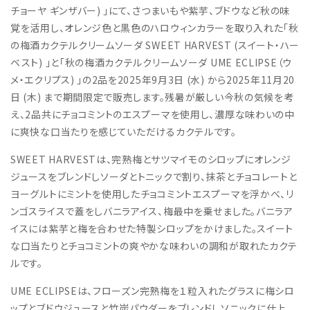
チョーヤ ギンザバー) 」にて、さつまいもや紫芋、ブドウなど秋の味
覚を活用し、オレンジ色と黒色のハロウィンカラーを取り入れた「秋
の梅酒カクテルクリームソーダ SWEET HARVEST (スイート・ハー
ベスト) 」と「秋の梅酒カクテルクリームソーダ UME ECLIPSE（ウ
メ・エクリプス) 」の2品を2025年9月3日 (水) から2025年11月20
日 (木) まで期間限定で販売します。残暑が厳しい今秋の気候を考
え、2品共にチョコミントのエスプーマを使用し、濃厚な味わいの中
に爽快な口当たりを感じていただけるカクテルです。
SWEET HARVESTは、完熟梅とサツマイモのシロップにオレンジ
ジュースをブレンドしソーダとトニックで割り、抹茶とチョコレートと
ヨーグルトにミントを使用したチョコミントエスプーマを浮かべ、リ
ンゴスライスで蓋をしバニラアイス、梅最中を乗せました。バニラア
イスには紫芋と梅を合わせた特製シロップをかけました。スイート
な口当たりとチョコミントの爽やかな味わいの調和が取れたカクテ
ルです。
UME ECLIPSEは、フローズン完熟梅を１粒入れたグラスに梅シロ
ップとブドウジュースと竹炭パウダーをブレンドしソニックに仕上