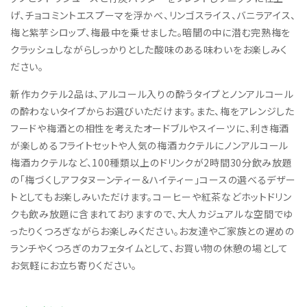
げ、チョコミントエスプーマを浮かべ、リンゴスライス、バニラアイス、
梅と紫芋シロップ、梅最中を乗せました。暗闇の中に潜む完熟梅を
クラッシュしながらしっかりとした酸味のある味わいをお楽しみく
ださい。
新作カクテル2品は、アルコール入りの酔うタイプとノンアルコール
の酔わないタイプからお選びいただけます。また、梅をアレンジした
フードや梅酒との相性を考えたオードブルやスイーツに、利き梅酒
が楽しめるフライトセットや人気の梅酒カクテルにノンアルコール
梅酒カクテルなど、100種類以上のドリンクが2時間30分飲み放題
の「梅づくしアフタヌーンティー＆ハイティー」コースの選べるデザー
トとしてもお楽しみいただけます。コーヒーや紅茶などホットドリン
クも飲み放題に含まれておりますので、大人カジュアルな空間でゆ
ったりくつろぎながらお楽しみください。お友達やご家族との遅めの
ランチやくつろぎのカフェタイムとして、お買い物の休憩の場として
お気軽にお立ち寄りください。