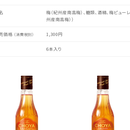
名
梅（紀州産南高梅）、糖類、酒精、梅ピューレ
州産南高梅））
売価格
1,300円
（消費税別）
6本入り