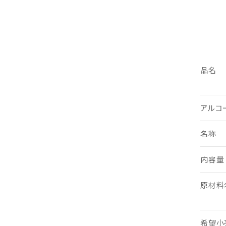
品名
アルコ
名称
内容量
原材料
希望小