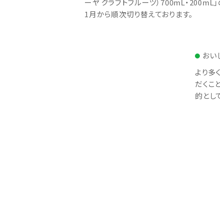
ーヤ クラフトフルーツ）700mL・200mL」
1月から順次切り替えております。
おい
より多
だくこ
的とし