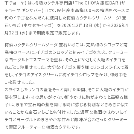
下チョーヤ) は、梅酒カクテル専門店「The CHOYA 銀座BAR (ザ
チョーヤ ギンザバー) 」にて、紀州産南高梅100％の梅酒をベースに
旬のイチゴをふんだんに使用した梅酒カクテルクリームソーダ「宝
石いちご (ホウセキイチゴ) 」を2026年2月18日 (水) から2026年4
月22日 (水) まで期間限定で販売します。
梅酒カクテルクリームソーダ 宝石いちごは、完熟梅のシロップと南
高梅のベースに、イチゴのシロップと刻みイチゴを加え、クリーミー
なヨーグルトエスプーマを重ね、その上にやさしく大粒のイチゴを
丸ごと１粒乗せました。大切なイチゴを覆う様にリンゴスライスで蓋
をし、イチゴのアイスクリームに梅イチゴシロップをかけ、梅最中を
１枚乗せました。
スライスしたリンゴの蓋をそっと開けた瞬間、そこに大粒のイチゴが
姿を現します。その思いがけない鮮やかさに胸がふわりと高鳴る様
子は、まるで宝石箱の蓋を開ける時に感じる特別なときめきに似て
いることから宝石いちごと名付けました。濃厚な梅酒の味わいにイ
チゴとヨーグルトのまろやかな甘みと酸味が合わさったクリーミー
で濃密フルーティーな梅酒カクテルです。