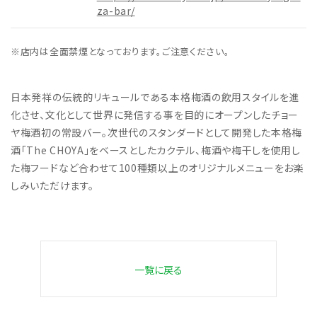
za-bar/
※店内は全面禁煙となっております。ご注意ください。
日本発祥の伝統的リキュールである本格梅酒の飲用スタイルを進
化させ、文化として世界に発信する事を目的にオープンしたチョー
ヤ梅酒初の常設バー。次世代のスタンダードとして開発した本格梅
酒「The CHOYA」をベースとしたカクテル、梅酒や梅干しを使用し
た梅フードなど合わせて100種類以上のオリジナルメニューをお楽
しみいただけます。
一覧に戻る