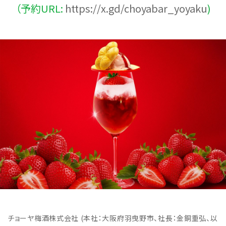
（予約URL:
https://x.gd/choyabar_yoyaku
)
チョーヤ梅酒株式会社 (本社：大阪府羽曳野市、社長：金銅重弘、以