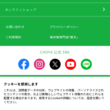
オンラインショップ
お問い合わせ
プライバシーポリシー
ご利用規約
梅体験専門店「蝶矢」
CHOYA 公式 SNS
クッキーを使用します
飲酒は20歳になってから。飲酒運転は法律で禁止されています。
お酒は楽しく適量を。飲んだあとはリサイクルへ。
これらは、訪問者データの分析、ウェブサイトの改善、パーソナライズされ
妊娠中や授乳期の飲酒は、胎児・幼児の発育に
たコンテンツの表示、および素晴らしいウェブサイト体験のためにこれらを
悪影響を与えるおそれがあります。
配置する場合があります。使用するCookieの詳細については、設定を開いて
ください。