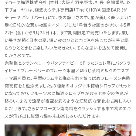
チョーヤ梅酒株式会社 (本社：大阪府羽曳野市、社長：金銅重弘、以
下チョーヤ) は、梅酒カクテル専門店「The CHOYA 銀座BAR (ザ
チョーヤ ギンザバー) 」にて、夜の静けさの中、星が美しく舞うように
瞬く幻想的な蒼い夜空をイメージした「星舞う夜空のかき氷」を5月
22日 (金) から9月24日 (木) まで期間限定で発売いたします。厳し
い暑さが続く日本の夏、短い夜のひとときに涼を感じながら星と語
らうひとときをお楽しみいただきたい、そんな思いを込めて開発し
たかき氷です。
完熟梅とクランベリーやバタフライピーで作ったジュレ層にバタフラ
イピーとブルーベリーのフルーツ氷層とほうじ茶梅ミルクのエスプ
ーマ層を重ね、星型のラムネと梅あられを散りばめフローズン完熟
南高梅を１粒添えました。３種類のオリジナル梅酒シロップがセット
になっており、フルーツ氷に梅酒シロップをかけると星空の色彩が
移ろい、まるで流星が夜空を彩るような幻想的な変化をお楽しみい
ただけます。さらにフローズン南高梅をクラッシュする事で梅のエキ
スが飛び出し強烈な酸味もお楽しみいただけます。