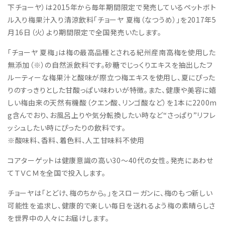
下チョーヤ）は2015年から毎年期間限定で発売しているペットボト
ル入り梅果汁入り清涼飲料「チョーヤ 夏梅（なつうめ）」を2017年5
月16日（火）より期間限定で全国発売いたします。
「チョーヤ 夏梅」は梅の最高品種とされる紀州産南高梅を使用した
無添加（※）の自然派飲料です。砂糖でじっくりエキスを抽出したフ
ルーティーな梅果汁と酸味が際立つ梅エキスを使用し、夏にぴった
りのすっきりとした甘酸っぱい味わいが特徴。また、健康や美容に嬉
しい梅由来の天然有機酸（クエン酸、リンゴ酸など）を1本に2200m
g含んでおり、お風呂上りや気分転換したい時など“さっぱり”リフレ
ッシュしたい時にぴったりの飲料です。
※酸味料、香料、着色料、人工甘味料不使用
コアターゲットは健康意識の高い30～40代の女性。発売にあわせ
てＴＶＣＭを全国で投入します。
チョーヤは「とどけ、梅のちから。」をスローガンに、梅のもつ新しい
可能性を追求し、健康的で楽しい毎日を送れるよう梅の素晴らしさ
を世界中の人々にお届けします。