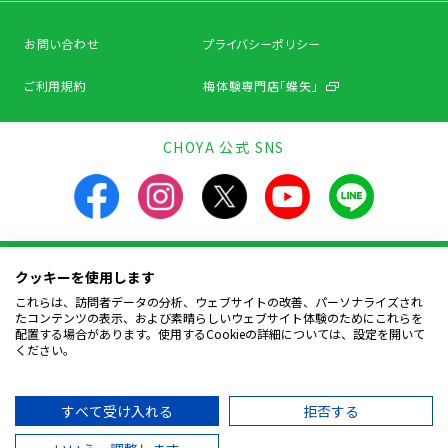
お問い合わせ
プライバシーポリシー
ご利用規約
梅体験専門店「蝶矢」
CHOYA 公式 SNS
クッキーを使用します
飲酒は20歳になってから。飲酒運転は法律で禁止されています。
お酒は楽しく適量を。飲んだあとはリサイクルへ。
これらは、訪問者データの分析、ウェブサイトの改善、パーソナライズされ
妊娠中や授乳期の飲酒は、胎児・幼児の発育に
たコンテンツの表示、および素晴らしいウェブサイト体験のためにこれらを
悪影響を与えるおそれがあります。
配置する場合があります。使用するCookieの詳細については、設定を開いて
ください。
Copyright © CHOYA UMESHU CO.,LTD.
All Rights Reserved.
すべて受け入れる
拒否する