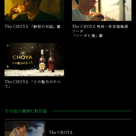
The CHOYA 「静寂の対話」篇
The CHOYA 熟成一年本格梅酒
ソーダ
「ソーダと俺」篇
The CHOYA 「その魅力のすべ
て」
その他の最新CM作品
The CHOYA