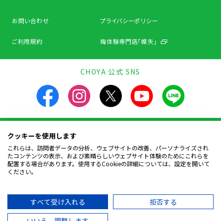
お問い合わせ
プライバシーポリシー
ご利用規約
梅体験専門店「蝶矢」
CHOYA 公式 SNS
クッキーを使用します
飲酒は20歳になってから。飲酒運転は法律で禁止されています。
お酒は楽しく適量を。飲んだあとはリサイクルへ。
これらは、訪問者データの分析、ウェブサイトの改善、パーソナライズされ
妊娠中や授乳期の飲酒は、胎児・幼児の発育に
たコンテンツの表示、および素晴らしいウェブサイト体験のためにこれらを
悪影響を与えるおそれがあります。
配置する場合があります。使用するCookieの詳細については、設定を開いて
ください。
Copyright © CHOYA UMESHU CO.,LTD.
All Rights Reserved.
すべて受け入れる
拒否する
いいえ、調整します