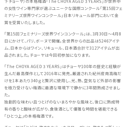
下チョーヤ）の本格梅酒「The CHOYA AGED 3 YEARS」が世界中
の女性ワイン専門家が選ぶユニークな国際コンクール「第15回フェ
ミナリーズ世界ワインコンクール」日本リキュール部門において金
賞を受賞いたしました。
「第15回フェミナリーズ世界ワインコンクール」は、3月30日～4月8
日にかけて、パリ、ボーヌで開催。全世界からの出品は5246アイテ
ム、日本からはワイン、リキュール、日本酒合計で312アイテムが出
品されました。チョーヤは今回初参加になります。
「The CHOYA AGED 3 YEARS」はチョーヤ100年の歴史と経験が
生んだ最高傑作として2016年に発売。厳選された紀州産南高梅だ
けを1本あたり340ｇと贅沢に使用し、光、熱、空気など外部の影響
を極力受けない梅酒に最適な環境下で静かに3年間熟成させまし
た。
独創的な味わい且つとげのないまろやかな風味と、後口に熟成特
有の香りと酸味が広がり、食後酒として優雅な時間を堪能できる
「ひとつ上」の本格梅酒です。