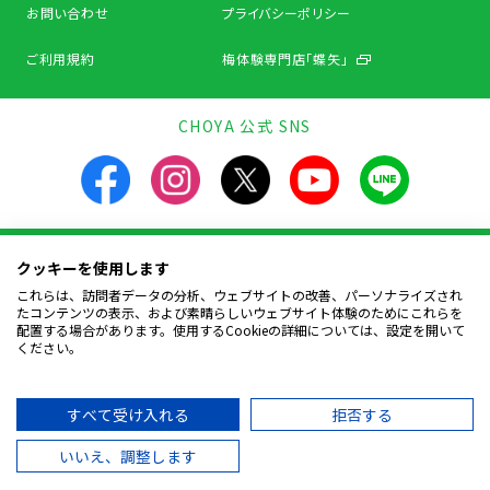
お問い合わせ
プライバシーポリシー
ご利用規約
梅体験専門店「蝶矢」
CHOYA 公式 SNS
クッキーを使用します
飲酒は20歳になってから。飲酒運転は法律で禁止されています。
お酒は楽しく適量を。飲んだあとはリサイクルへ。
これらは、訪問者データの分析、ウェブサイトの改善、パーソナライズされ
妊娠中や授乳期の飲酒は、胎児・幼児の発育に
たコンテンツの表示、および素晴らしいウェブサイト体験のためにこれらを
悪影響を与えるおそれがあります。
配置する場合があります。使用するCookieの詳細については、設定を開いて
ください。
Copyright © CHOYA UMESHU CO.,LTD.
All Rights Reserved.
すべて受け入れる
拒否する
いいえ、調整します