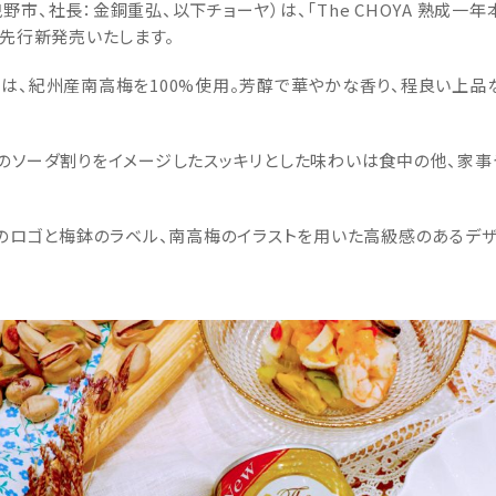
、社長：金銅重弘、以下チョーヤ）は、「The CHOYA 熟成一年本
て先行新発売いたします。
ーダ」は、紀州産南高梅を100%使用。芳醇で華やかな香り、程良い
 YEAR」のソーダ割りをイメージしたスッキリとした味わいは食中の他、
YA」のロゴと梅鉢のラベル、南高梅のイラストを用いた高級感のあるデザイ