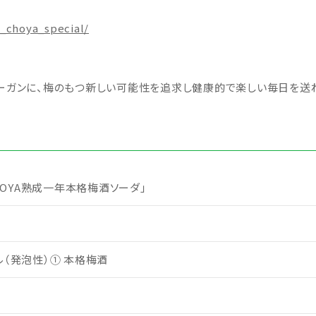
e_choya_special/
ローガンに、梅のもつ新しい可能性を追求し健康的で楽しい毎日を送
CHOYA熟成一年本格梅酒ソーダ」
ル（発泡性）① 本格梅酒