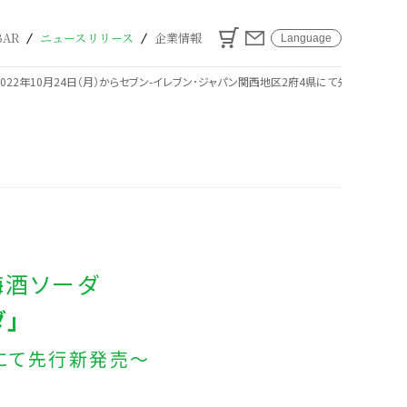
カート
お問い合わせ
BAR
ニュースリリース
企業情報
Language
022年10月24日（月）からセブン-イレブン･ジャパン関西地区2府4県にて先行新発売～
梅酒ソーダ
ダ」
県にて先行新発売～