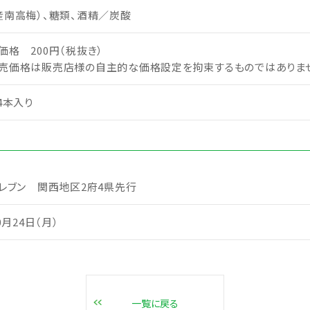
産南高梅）、糖類、酒精／炭酸
価格 200円（税抜き）
売価格は販売店様の自主的な価格設定を拘束するものではありま
4本入り
イレブン 関西地区2府4県先行
0月24日（月）
一覧に戻る