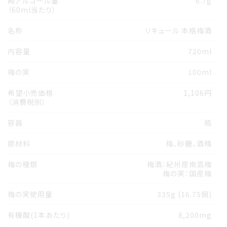
純アルコール量
6.7g
（60ml当たり）
名称
リキュール 本格梅酒
内容量
720ml
梅の実
100ml
希望小売価格
1,106円
（消費税別）
容器
瓶
原材料
梅、砂糖、酒精
梅の種類
梅酒：紀州産南高梅
梅の実：国産梅
梅の実使用量
335g (16.75個)
有機酸(1本あたり)
8,200mg