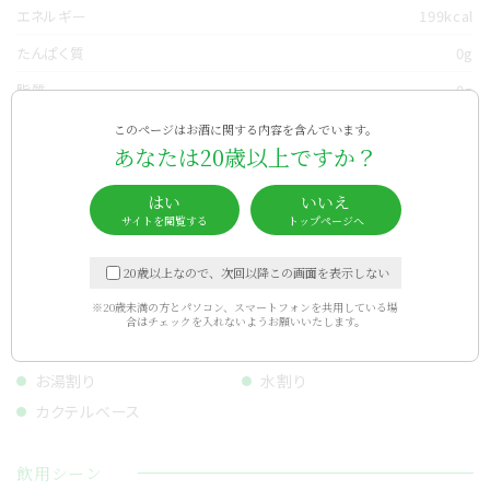
エネルギー
199kcal
たんぱく質
0g
脂質
0g
炭水化物
29.8g
このページはお酒に関する内容を含んでいます。
あなたは20歳以上ですか？
食塩相当量
0g
はい
いいえ
純アルコール量
11.2g
サイトを閲覧する
トップページへ
甘さ
20歳以上なので、次回以降この画面を表示しない
※20歳未満の方とパソコン、スマートフォンを共用している場
お勧めの飲み方
合は
チェックを入れないようお願いいたします。
冷やしてそのまま
オンザロック
お湯割り
水割り
カクテルベース
飲用シーン