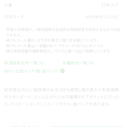
入数
12本入り
JANコード
4905846111261
・希望小売価格は、ご販売店様の自主的な価格設定を拘束するものではあ
りません。
・純アルコール量は、以下の計算式に基づき記載しています。
純アルコール量(g) = 容量(ml) × アルコール分(%)/100 × 0.8
・梅の実使用量の個数表記は、Lサイズ(1個＝20g)で換算しています。
製造固有記号一覧
栄養成分一覧
味わい比較マップ（瓶・紙パック）
紀州産を中心に国産梅のみを100％使用。梅の実入り本格梅酒
のスタンダード。スリムなボトルは冷蔵庫のドアポケットにぴった
り。バリエーションとしてハーフボトル、紙パックがあります。
レーダーチャート