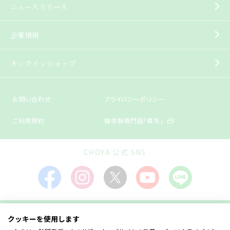
ニュースリリース
企業情報
オンラインショップ
お問い合わせ
プライバシーポリシー
ご利用規約
梅体験専門店「蝶矢」
CHOYA 公式 SNS
クッキーを使用します
飲酒は20歳になってから。飲酒運転は法律で禁止されています。
お酒は楽しく適量を。飲んだあとはリサイクルへ。