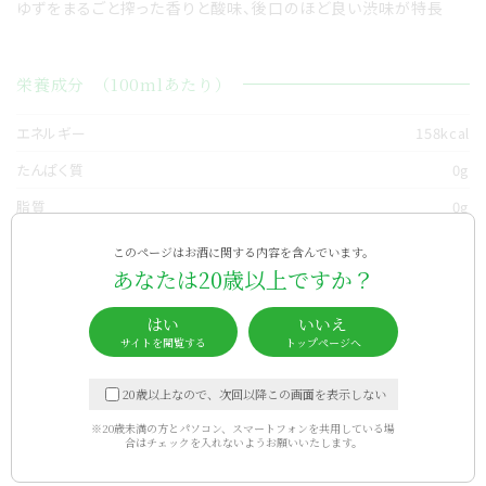
ゆずをまるごと搾った香りと酸味、後口のほど良い渋味が特長
栄養成分
（100mlあたり）
エネルギー
158kcal
たんぱく質
0g
脂質
0g
炭水化物
19.0g
このページはお酒に関する内容を含んでいます。
あなたは20歳以上ですか？
食塩相当量
0g
純アルコール量
11.2g
はい
いいえ
サイトを閲覧する
トップページへ
甘さ
20歳以上なので、次回以降この画面を表示しない
※20歳未満の方とパソコン、スマートフォンを共用している場
お勧めの飲み方
合は
チェックを入れないようお願いいたします。
オンザロック
カクテルベース