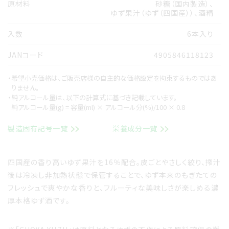
原材料
砂糖（国内製造）、
ゆず果汁（ゆず（四国産））、酒精
入数
6本入り
JANコード
4905846118123
・希望小売価格は、ご販売店様の自主的な価格設定を拘束するものではあ
りません。
・純アルコール量は、以下の計算式に基づき記載しています。
純アルコール量(g) = 容量(ml) × アルコール分(%)/100 × 0.8
製造固有記号一覧
栄養成分一覧
四国産の香り高いゆず果汁を16％配合。皮ごとやさしく絞り、搾汁
後は冷凍し非加熱状態で保管することで、ゆず本来のもぎたての
フレッシュで爽やかな香りと、フルーティな美味しさが楽しめる濃
厚本格ゆず酒です。