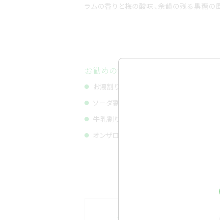
ラムの香りと梅の酸味、余韻の残る黒糖の
お勧めの飲み方
お湯割り
カ
ソーダ割り
ス
牛乳割り
バ
オンザロック
お取り扱い店の皆様へ