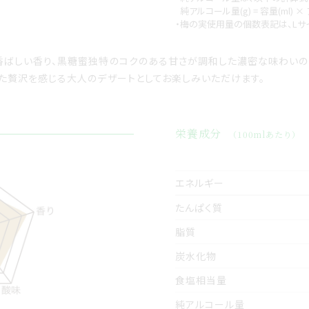
純アルコール量(g) = 容量(ml) × 
・梅の実使用量の個数表記は、Lサイズ
香ばしい香り、黒糖蜜独特のコクのある甘さが調和した濃密な味わいの
た贅沢を感じる大人のデザートとしてお楽しみいただけます。
栄養成分
（100mlあたり）
エネルギー
たんぱく質
脂質
炭水化物
食塩相当量
純アルコール量