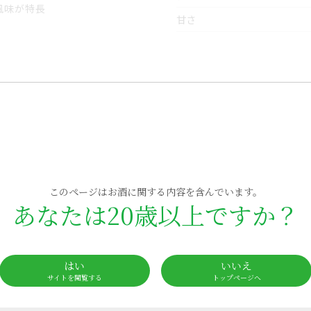
風味が特長
甘さ
飲用シーン
クテルベース
落ち着いたゆとりのある時
トレート
ニラアイスクリームのソース
このページはお酒に関する内容を含んでいます。
あなたは20歳以上ですか？
はい
いいえ
サイトを閲覧する
トップページへ