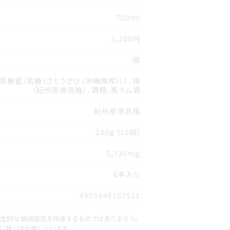
700ml
1,200円
瓶
黒糖蜜（黒糖（さとうきび（沖縄県産）））、梅
（紀州産南高梅）、酒精、黒ラム酒
紀州産南高梅
200g (10個)
5,730mg
6本入り
4905846157511
自主的な価格設定を拘束するものではありません。
に基づき記載しています。