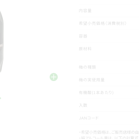
内容量
希望小売価格
（消費税別）
容器
原材料
梅の種類
梅の実使用量
有機酸(1本あたり)
入数
JANコード
・希望小売価格は、ご販売店様の
・純アルコール量は、以下の計算式