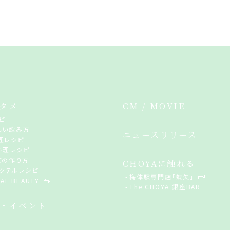
タメ
CM / MOVIE
ピ
しい飲み方
ニュースリリース
理レシピ
料理レシピ
どの作り方
CHOYAに触れる
 カクテルレシピ
梅体験専門店「蝶矢」
AL BEAUTY
The CHOYA 銀座BAR
・イベント