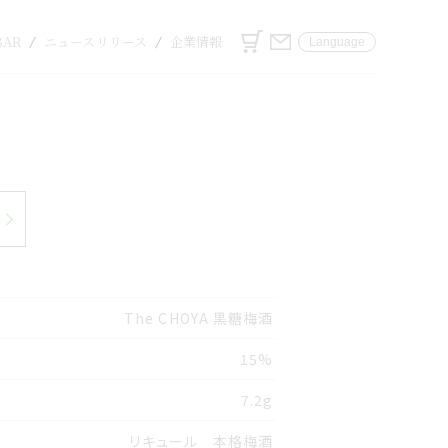
カート
お問い合わせ
BAR
ニュースリリース
企業情報
Language
The CHOYA 黒糖梅酒
15%
7.2g
リキュール 本格梅酒