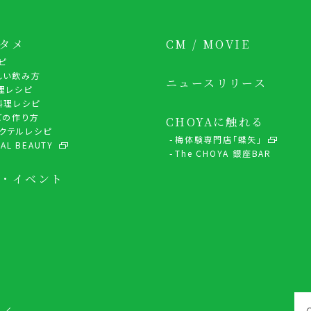
タメ
CM / MOVIE
ピ
しい飲み方
ニュースリリース
理レシピ
料理レシピ
どの作り方
CHOYAに触れる
 カクテルレシピ
梅体験専門店「蝶矢」
AL BEAUTY
The CHOYA 銀座BAR
・イベント