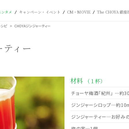
エンタメ
キャンペーン・イベント
CM・MOVIE
The CHOYA 銀座
レシピ
CHOYAジンジャーティー
ーティー
材料
（１杯）
チョーヤ梅酒「紀州」 …約30
ジンジャーシロップ…約10m
ジンジャーティー…お好み
梅の実…1個